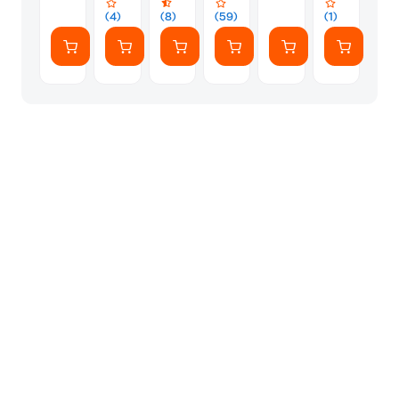
Ivory
(4)
(8)
(59)
(1)
White
(US)