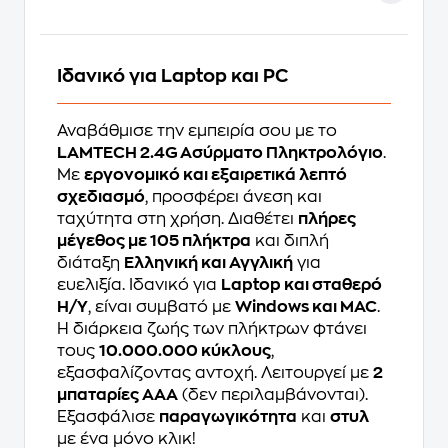
Ιδανικό για Laptop και PC
Αναβάθμισε την εμπειρία σου με το
LAMTECH 2.4G Ασύρματο Πληκτρολόγιο
.
Με
εργονομικό και εξαιρετικά λεπτό
σχεδιασμό
, προσφέρει άνεση και
ταχύτητα στη χρήση. Διαθέτει
πλήρες
μέγεθος με 105 πλήκτρα
και διπλή
διάταξη
Ελληνική και Αγγλική
για
ευελιξία. Ιδανικό για
Laptop και σταθερό
Η/Υ
, είναι συμβατό με
Windows και MAC
.
Η διάρκεια ζωής των πλήκτρων φτάνει
τους
10.000.000 κύκλους
,
εξασφαλίζοντας αντοχή. Λειτουργεί με
2
μπαταρίες ΑΑΑ
(δεν περιλαμβάνονται).
Εξασφάλισε
παραγωγικότητα
και
στυλ
με ένα μόνο κλικ!