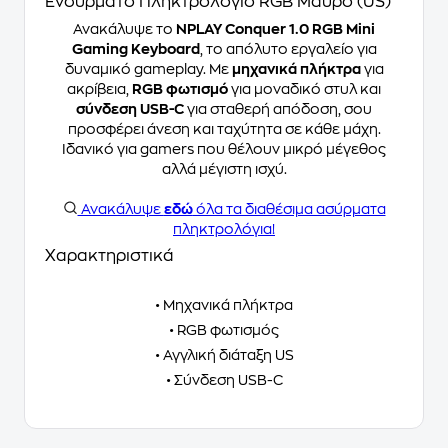
Ενσύρματο Πληκτρολόγιο RGB Μαύρο (US)
Ανακάλυψε το
NPLAY Conquer 1.0 RGB Mini
Gaming Keyboard
, το απόλυτο εργαλείο για
δυναμικό gameplay. Με
μηχανικά πλήκτρα
για
ακρίβεια,
RGB φωτισμό
για μοναδικό στυλ και
σύνδεση USB-C
για σταθερή απόδοση, σου
προσφέρει άνεση και ταχύτητα σε κάθε μάχη.
Ιδανικό για gamers που θέλουν μικρό μέγεθος
αλλά μέγιστη ισχύ.
Ανακάλυψε
εδώ
όλα τα διαθέσιμα ασύρματα
πληκτρολόγια!
Χαρακτηριστικά
• Μηχανικά πλήκτρα
• RGB φωτισμός
• Αγγλική διάταξη US
• Σύνδεση USB-C