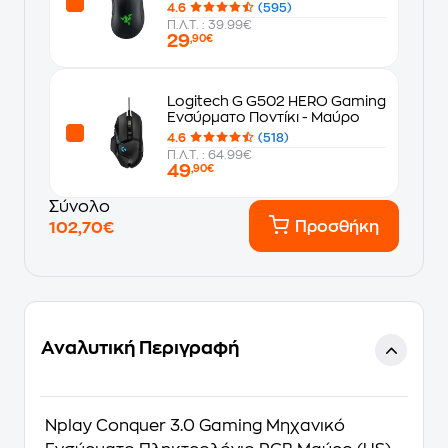
Μαύρο
4.6
(595)
Π.Λ.Τ. : 39.99€
29
,90€
Logitech G G502 HERO Gaming
Ενσύρματο Ποντίκι - Μαύρο
4.6
(518)
Π.Λ.Τ. : 64.99€
49
,90€
Σύνολο
Προσθήκη
102,70€
Αναλυτική Περιγραφή
Nplay Conquer 3.0 Gaming Μηχανικό