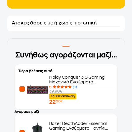
Άτοκες δόσεις με ή χωρίς πιστωτική
Συνήθως αγοράζονται μαζί...
Τώρα βλέπεις αυτό
Nplay Conquer 3.0 Gaming
Μηχανικό Ενσύρματο
Πληκτρολόγιο RGB Μαύρο (US)
5
(1)
39.90€
17.00€ έκπτωση
22
,90€
Αγόρασε μαζί
Razer DeathAdder Essential
Gaming Ενσύρματο Ποντίκι