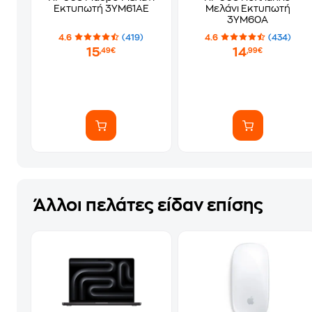
Εκτυπωτή 3YM61AE
Μελάνι Εκτυπωτή
3YM60A
4.6
(419)
4.6
(434)
15
14
,49€
,99€
Άλλοι πελάτες είδαν επίσης