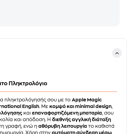
ατο Πληκτρολόγιο
ία πληκτρολόγησής σου με το
Apple Magic
rnational English
. Με
κομψό και minimal design
,
ολόγησης
και
επαναφορτιζόμενη μπαταρία
, σου
κολία και απόδοση. Η
διεθνής αγγλική διάταξη
στη γραφή, ενώ η
αθόρυβη λειτουργία
το καθιστά
δημιουργία. Χάρη στην
αυτόματη σύνδεση μέσω