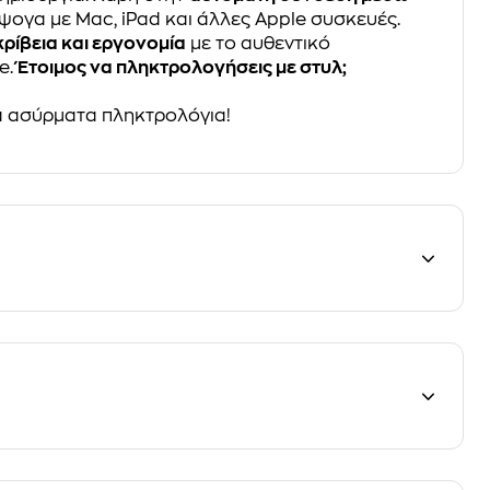
 άψογα με Mac, iPad και άλλες Apple συσκευές.
κρίβεια και εργονομία
με το αυθεντικό
e.
Έτοιμος να πληκτρολογήσεις με στυλ;
 ασύρματα πληκτρολόγια!