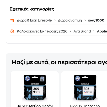
Σχετικές κατηγορίες
Δώρα & Είδη Lifestyle
Δώρα ανά τιμή
έως 100€
Καλοκαιρινές Εκπτώσεις 2026
Ανά Brand
Apple
Μαζί με αυτό, οι περισσότεροι α
HP 305 Μαύρο Μελάνι
HP 305 Πολλαπλό