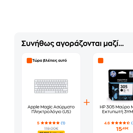
Συνήθως αγοράζονται μαζί...
Τώρα βλέπεις αυτό
Apple Magic Ασύρματο
HP 305 Μαύρο 
Πληκτρολόγιο (US)
Εκτυπωτή 3YM
5
(1)
4.6
15
119.00€
,49€