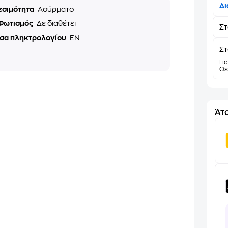
Δι
εσιμότητα
Ασύρματο
Φωτισμός
Δε διαθέτει
Σ
σα πληκτρολογίου
EN
Στ
Γι
Θε
Άτο