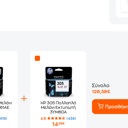
Σύνολο
126,38€
Μελάνι
HP 305 Πολλαπλό
Προσθήκ
61AE
Μελάνι Εκτυπωτή
3YM60A
(419)
4.6
(434)
14
,99€