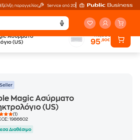
Εξέλιξη παραγγελίας
Service από 20'
119,00€
gic Ασύρματο
95
,90€
Άτοκες Δόσεις
όγιο (US)
χωρίς κάρτα
Seller
ple Magic Ασύρματο
κτρολόγιο (US)
(1)
ΚΟΣ:
1986602
εσα Διαθέσιμο