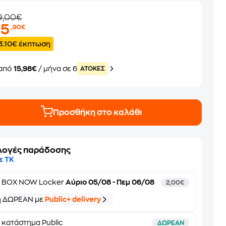
9,00€
95
,90€
3.10€ έκπτωση
από
15,98€
/ μήνα σε 6
ATOKEΣ
Προσθήκη στο καλάθι
λογές παράδοσης
ε ΤΚ
ε
BOX NOW Locker
Αύριο 05/08 - Πεμ 06/08
2,00€
ή ΔΩΡΕΑΝ με
Public+ delivery
 κατάστημα Public
ΔΩΡΕΑΝ