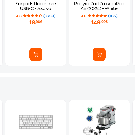
Earpods Handsfree
Pro για iPad Pro και iPad
USB-C - Λευκό
Air (2024) - White
4.6
(1608)
4.8
(165)
18
149
,98€
,00€