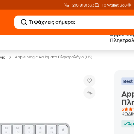
210 8181333
Το Wallet μου
Apple Ma
Δωρεάν BoxNow
Public επιστροφή €
Πληκτρολ
για 1 χρόνο!
κέρδος σε κάθε αγορά
Apple Magic Ασύρματο Πληκτρολόγιο (US)
για
Best 
Ap
Πλη
5
ΚΩΔΙ
Άμ