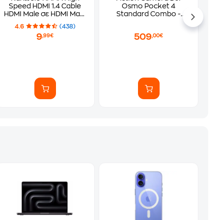
Speed HDMI 1.4 Cable
Osmo Pocket 4
HDMI Male σε HDMI Male
Standard Combo -
- 1.5m
Black
4.6
(438)
9
509
,99€
,00€