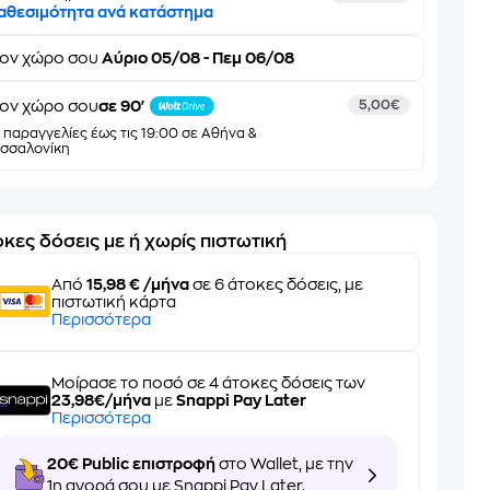
αθεσιμότητα ανά κατάστημα
τον
χώρο σου
Αύριο 05/08 - Πεμ 06/08
ον χώρο σου
σε 90'
5,00€
α παραγγελίες έως τις 19:00 σε Αθήνα &
σσαλονίκη
κες δόσεις με ή χωρίς πιστωτική
Από
15,98 € /μήνα
σε 6 άτοκες δόσεις, με
πιστωτική κάρτα
Περισσότερα
Μοίρασε το ποσό σε 4 άτοκες δόσεις των
23,98€/μήνα
με
Snappi Pay Later
Περισσότερα
20€ Public επιστροφή
στο Wallet, με την
1η αγορά σου με Snappi Pay Later.