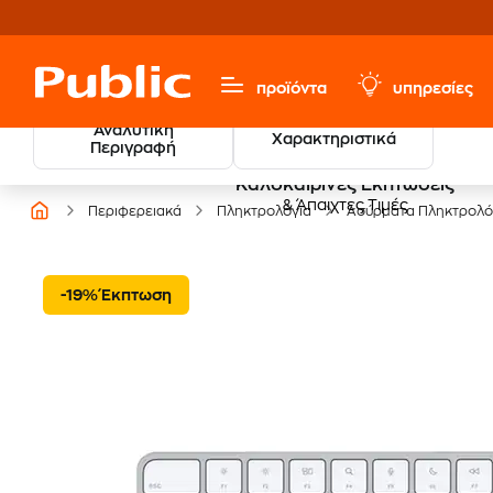
προϊόντα
υπηρεσίες
Αναλυτική
Χαρακτηριστικά
Περιγραφή
Καλοκαιρινές Εκπτώσεις
& Άπαιχτες Τιμές
Περιφερειακά
Πληκτρολόγια
Ασύρματα Πληκτρολό
-19% Έκπτωση