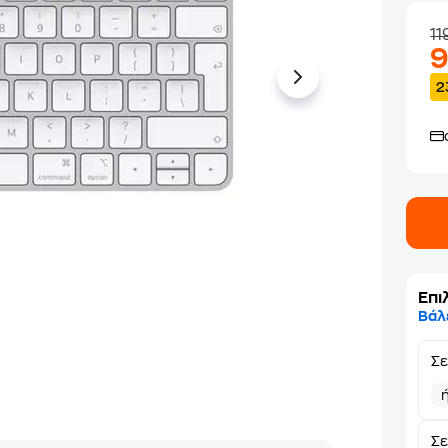
11
2
Επι
Βάλ
Σ
Σε