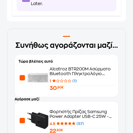
Later.
Συνήθως αγοράζονται μαζί...
Τώρα βλέπεις αυτό
Alcatroz BTR200M Ασύρματο
Bluetooth Πληκτρολόγιο
Αγγλικό (US) - Γκρι
1
(1)
30
,90€
Αγόρασε μαζί
Φορτιστής Πρίζας Samsung
Power Adapter USB-C 25W -
Μαύρο
4.8
(57)
22
,90€