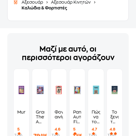
Αξεσουάρ
Αξεσουάρ Κινητών
Καλώδια & Φορτιστές
Μαζί με αυτό, οι
περισσότεροι αγοράζουν
Murdoku
Grand
Φονικά
Panini
Πώς
Το
Theft
αινίγματα
Αυτοκόλλητα
να
ξενοδοχείο
Auto
Fifa
τους
των
VI
World
λες
συναισθημ
5
4.6
5
4.7
4.8
Standard
Cup
να
Τιμή
Τιμή
Τιμή
Τιμή
,89€
,30€