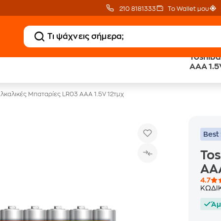
210 8181333
Το Wallet μου
Toshiba
Δωρεάν BoxNow
Public επιστροφή €
AAA 1.5
για 1 χρόνο!
κέρδος σε κάθε αγορά
Αλκαλικές Μπαταρίες LR03 AAA 1.5V 12τμχ
Best 
Tos
AAA
4.7
ΚΩΔΙ
Άμ