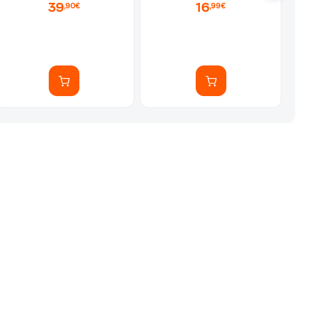
39
16
,90€
,99€