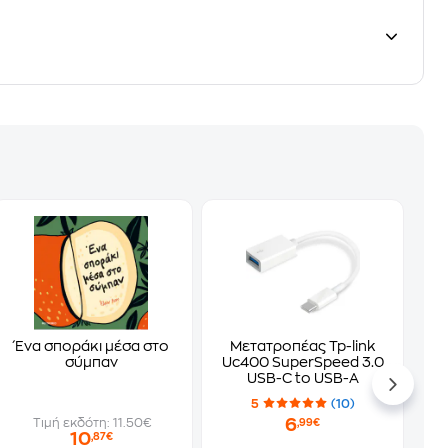
Ένα σποράκι μέσα στο
Μετατροπέας Tp-link
σύμπαν
Uc400 SuperSpeed 3.0
USB-C to USB-A
5
(10)
6
Τιμή εκδότη: 11.50€
,99€
10
,87€