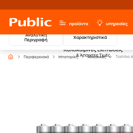
προϊόντα
υπηρεσίες
Αναλυτική
Χαρακτηριστικά
Περιγραφή
Καλοκαιρινές Εκπτώσεις
& Άπαιχτες Τιμές
Toshiba 
Περιφερειακά
Μπαταρίες
Αλκαλικές