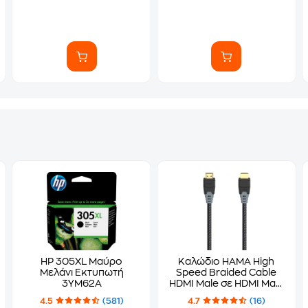
HP 305XL Μαύρο
Καλώδιο HAMA High
Μελάνι Εκτυπωτή
Speed Braided Cable
3YM62A
HDMI Male σε HDMI Male
- 1.5m
4.5
(581)
4.7
(16)