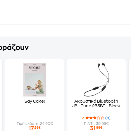
γοράζουν
Say Cake!
Ακουστικά Bluetooth
JBL Tune 235BT - Black
3
(8)
Τιμή εκδότη: 24.90€
Π.Λ.Τ. : 39.99€
17
31
,99€
,89€