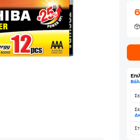
Επι
Βάλ
Σ
Σε
Δι
Σ