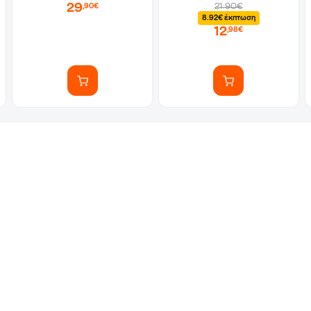
29
21.90€
,90€
8.92€ έκπτωση
12
,98€