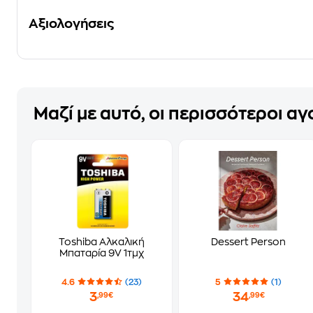
Αξιολογήσεις
Μαζί με αυτό, οι περισσότεροι α
Toshiba Αλκαλική
Dessert Person
Μπαταρία 9V 1τμχ
4.6
(23)
5
(1)
3
34
,99€
,99€