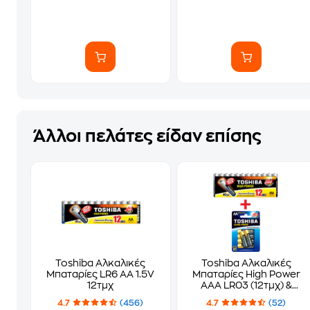
Άλλοι πελάτες είδαν επίσης
Toshiba Αλκαλικές
Toshiba Αλκαλικές
Μπαταρίες LR6 AA 1.5V
Μπαταρίες High Power
12τμχ
AAA LR03 (12τμχ) &
Alpha Power AA LR6
4.7
(456)
4.7
(52)
(6τμχ)