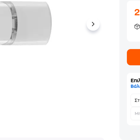
Επι
Βάλ
Σ
Μη