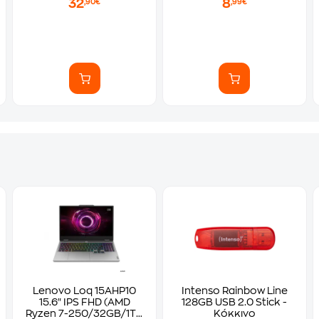
32
8
,90€
,99€
Lenovo Loq 15AHP10
Intenso Rainbow Line
15.6" IPS FHD (AMD
128GB USB 2.0 Stick -
Ryzen 7-250/32GB/1TB
Κόκκινο