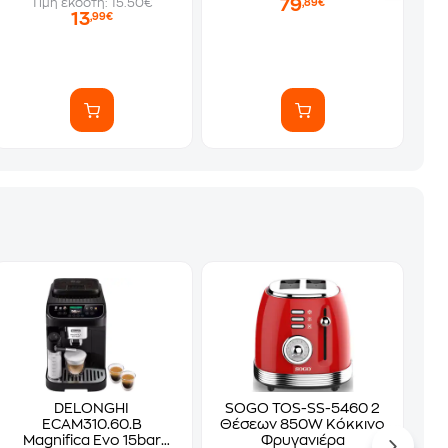
79
Τιμή εκδότη: 15.50€
,89€
13
,99€
DELONGHI
SOGO TOS-SS-5460 2
ECAM310.60.B
Θέσεων 850W Κόκκινο
Magnifica Evo 15bar
Φρυγανιέρα