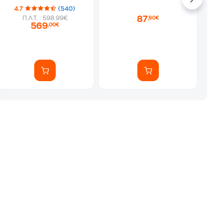
Μηχανή Espresso
4.7
(540)
87
Π.Λ.Τ. : 598.99€
,90€
569
,00€