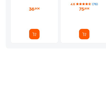
Ψησταριά
4.6
(76)
36
75
,90€
,90€