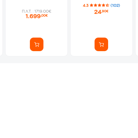
SSD/GeForce RTX
4.3
(102)
5060/W11 Home)
24
Π.Λ.Τ. : 1719.00€
,90€
Laptop
1.699
,00€