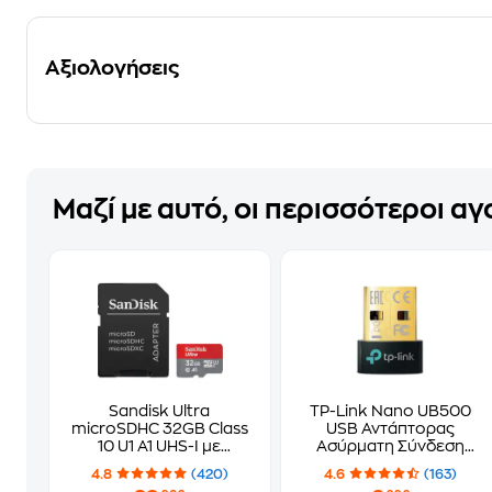
Αξιολογήσεις
Μαζί με αυτό, οι περισσότεροι α
Sandisk Ultra
TP-Link Nano UB500
microSDHC 32GB Class
USB Αντάπτορας
10 U1 A1 UHS-I με
Ασύρματη Σύνδεση
αντάπτορα
Bluetooth 5.0
4.8
(420)
4.6
(163)