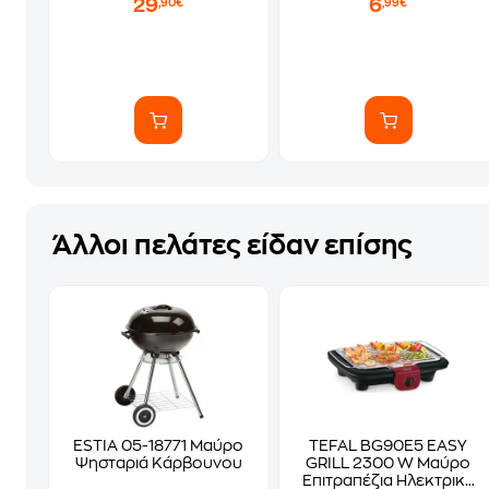
29
6
,90€
,99€
Άλλοι πελάτες είδαν επίσης
ESTIA 05-18771 Μαύρο
TEFAL BG90E5 EASY
Ψησταριά Κάρβουνου
GRILL 2300 W Μαύρο
Επιτραπέζια Ηλεκτρική