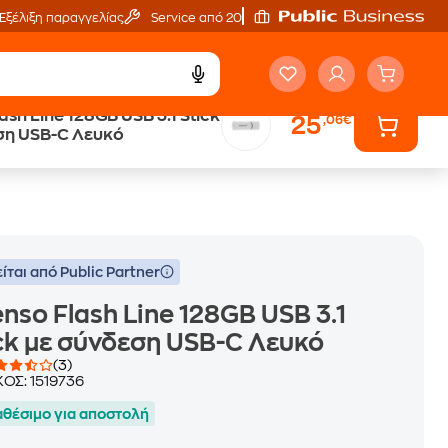
Εξέλιξη παραγγελίας
Service από 20'
ash Line 128GB USB 3.1 Stick
25
,06€
Άτοκες Δόσεις
ση USB-C Λευκό
χωρίς κάρτα
ίται από Public Partner
enso Flash Line 128GB USB 3.1
ck με σύνδεση USB-C Λευκό
(3)
ΚΟΣ:
1519736
αθέσιμο για αποστολή