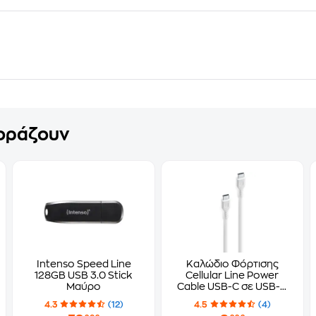
γοράζουν
Intenso Speed Line
Καλώδιο Φόρτισης
128GB USB 3.0 Stick
Cellular Line Power
Μαύρο
Cable USB-C σε USB-C
60cm - Λευκό
4.3
(12)
4.5
(4)