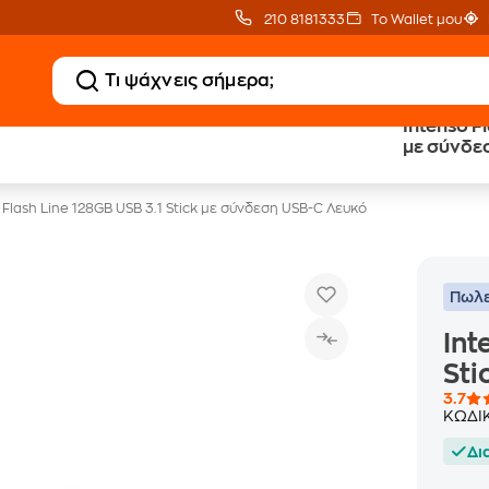
210 8181333
Το Wallet μου
Intenso Fl
Δωρεάν BoxNow
Public επιστροφή €
με σύνδε
για 1 χρόνο!
κέρδος σε κάθε αγορά
 Flash Line 128GB USB 3.1 Stick με σύνδεση USB-C Λευκό
Πωλε
Int
Sti
3.7
ΚΩΔΙ
Δι