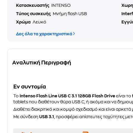
Κατασκευαστής
INTENSO
Χωρη
Τύπος συσκευής
Μνήμη flash USB
Inter
Χρώμα
Λευκό
Εγγύ
Δες όλα τα χαρακτηριστικά
Αναλυτική Περιγραφή
Eν συντομία
Το
Intenso Flash Line USB C 3.1 128GB Flash Drive
είναι το
tablets που διαθέτουν θύρα USB C, ή ακόμα και να δημι
Διαθέτει διακριτικό και κομψό σχεδιασμό και είναι αρκετά 
Με σύνδεση
USB 3.1
, προσφέρει απίστευτες ταχύτητες μετ