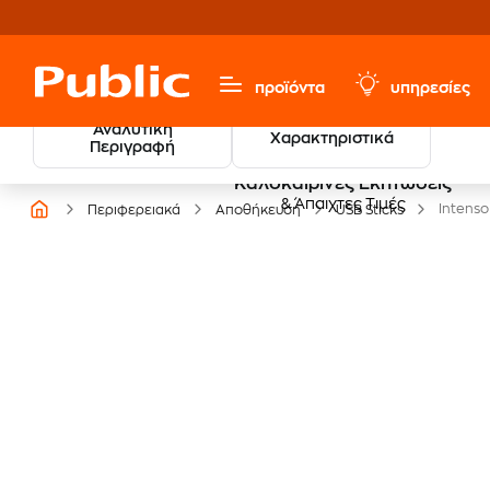
προϊόντα
υπηρεσίες
Αναλυτική
Χαρακτηριστικά
Περιγραφή
Καλοκαιρινές Εκπτώσεις
& Άπαιχτες Τιμές
Intenso
Περιφερειακά
Αποθήκευση
USB Sticks