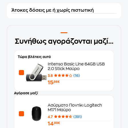
Άτοκες δόσεις με ή χωρίς πιστωτική
Συνήθως αγοράζονται μαζί...
Τώρα βλέπεις αυτό
Intenso Basic Line 64GB USB
2.0 Stick Μαύρο
3.8
(16)
15
,98€
Αγόρασε μαζί
Ασύρματο Ποντίκι Logitech
M171 Μαύρο
4.7
(391)
14
,99€