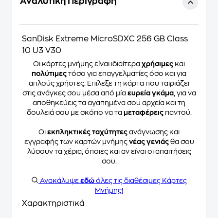
Αναλυτική Περιγραφή
SanDisk Extreme MicroSDXC 256 GB Class
10 U3 V30
Οι κάρτες μνήμης είναι ιδιαίτερα
χρήσιμες
και
πολύτιμες
τόσο για επαγγελματίες όσο και για
απλούς χρήστες. Επίλεξε τη κάρτα που ταιριάζει
στις ανάγκες σου μέσα από μία
ευρεία γκάμα
, για να
αποθηκεύεις τα αγαπημένα σου αρχεία και τη
δουλειά σου με σκόπο να τα
μεταφέρεις
παντού.
Οι
εκπληκτικές ταχύτητες
ανάγνωσης και
εγγραφής των καρτών μνήμης
νέας γενιάς
θα σου
λύσουν τα χέρια, όποιες και αν είναι οι απαιτήσεις
σου.
Ανακάλυψε
εδώ
όλες τις διαθέσιμες Κάρτες
Μνήμης!
Χαρακτηριστικά