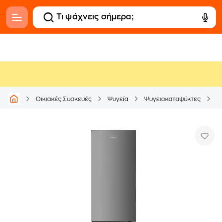
O
Οικιακές Συσκευές
Ψυγεία
Ψυγειοκαταψύκτες