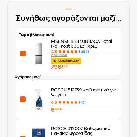
Συνήθως αγοράζονται μαζί...
Τώρα βλέπεις αυτό
HISENSE RB440N4ACA Total
No Frost 336 Lt Γκρι
Ψυγειοκαταψύκτης
4.8
(553)
899.00€
101.00€ έκπτωση
798
,00€
Αγόρασε μαζί
BOSCH 312139 Καθαριστικό για
Ψυγείο
4.5
(4)
9
,99€
BOSCH 312007 Καθαριστικά
Πανάκια Φροντίδας