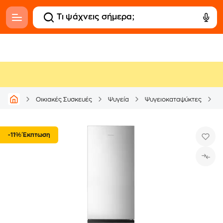
H
Οικιακές Συσκευές
Ψυγεία
Ψυγειοκαταψύκτες
-11% Έκπτωση