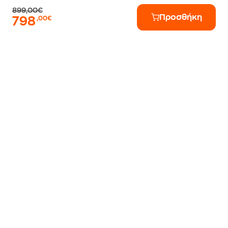
899,00€
Προσθήκη
798
,00€