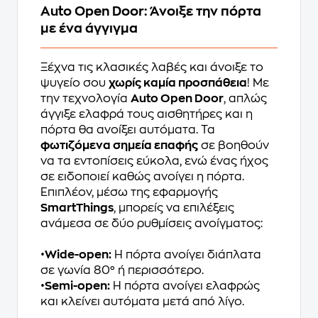
Auto Open Door: Άνοιξε την πόρτα
με ένα άγγιγμα
Ξέχνα τις κλασικές λαβές και άνοιξε το
ψυγείο σου
χωρίς καμία προσπάθεια
! Με
την τεχνολογία
Auto Open Door
, απλώς
άγγιξε ελαφρά τους αισθητήρες και η
πόρτα θα ανοίξει αυτόματα. Τα
φωτιζόμενα σημεία επαφής
σε βοηθούν
να τα εντοπίσεις εύκολα, ενώ ένας ήχος
σε ειδοποιεί καθώς ανοίγει η πόρτα.
Επιπλέον, μέσω της εφαρμογής
SmartThings
, μπορείς να επιλέξεις
ανάμεσα σε δύο ρυθμίσεις ανοίγματος:
•
Wide-open:
Η πόρτα ανοίγει διάπλατα
σε γωνία 80° ή περισσότερο.
•
Semi-open:
Η πόρτα ανοίγει ελαφρώς
και κλείνει αυτόματα μετά από λίγο.