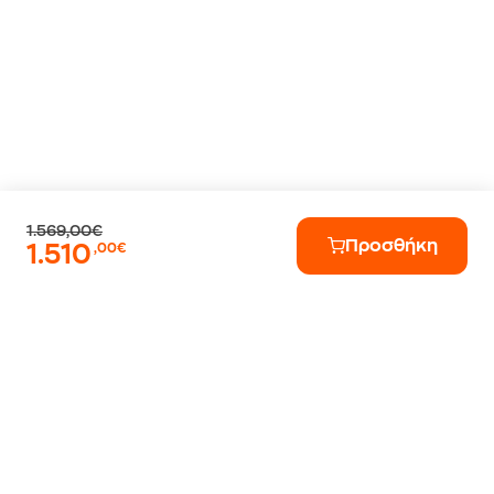
1.569,00€
Προσθήκη
1.510
,00€