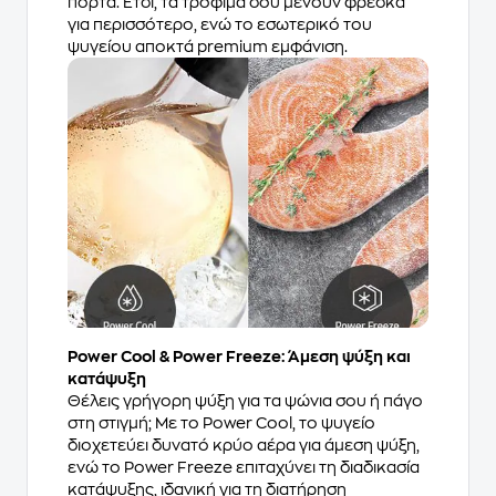
πόρτα. Έτσι, τα τρόφιμά σου μένουν φρέσκα
για περισσότερο, ενώ το εσωτερικό του
ψυγείου αποκτά premium εμφάνιση.
Power Cool & Power Freeze: Άμεση ψύξη και
κατάψυξη
Θέλεις γρήγορη ψύξη για τα ψώνια σου ή πάγο
στη στιγμή; Με το Power Cool, το ψυγείο
διοχετεύει δυνατό κρύο αέρα για άμεση ψύξη,
ενώ το Power Freeze επιταχύνει τη διαδικασία
κατάψυξης, ιδανική για τη διατήρηση