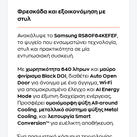
Φρεσκάδα και εξοικονόμηση με
στυλ
Ανακάλυψε το
Samsung RS80F64KEFEF
,
το ψυγείο που ενσωματώνει τεχνολογία,
στυλ και πρακτικότητα σε μία
εντυπωσιακή συσκευή.
Με
χωρητικότητα 640 λίτρων
και
μαύρο
φινίρισμα Black DOI
, διαθέτει
Auto Open
Door
για άνοιγμα με ένα άγγιγμα,
Wi-Fi
για απομακρυσμένο έλεγχο και
AI Energy
Mode
για έξυπνη διαχείριση ενέργειας.
Προσφέρει
ομοιόμορφη ψύξη All-around
Cooling
,
μεταλλικό σύστημα ψύξης Metal
Cooling
, και
λειτουργία Smart
Conversion™
για ευέλικτη αποθήκευση.
Ένα πραγματικό κόσμημα τεχνολογίας