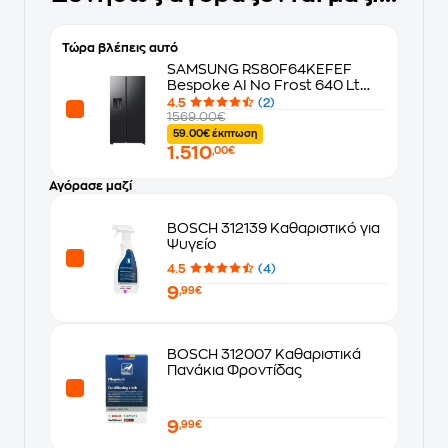
Τώρα βλέπεις αυτό
SAMSUNG RS80F64KEFEF
Bespoke AI No Frost 640 Lt
Μαύρο Ψυγείο Ντουλάπα
4.5
(2)
1569.00€
59.00€ έκπτωση
1.510
,00€
Αγόρασε μαζί
BOSCH 312139 Καθαριστικό για
Ψυγείο
4.5
(4)
9
,99€
BOSCH 312007 Καθαριστικά
Πανάκια Φροντίδας
9
,99€