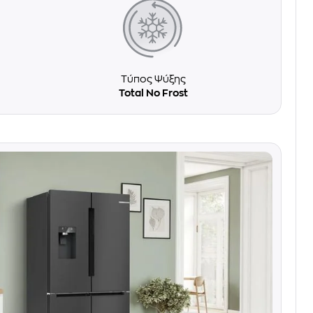
Τύπος Ψύξης
Total No Frost