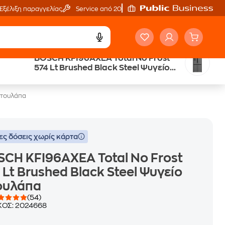
Εξέλιξη παραγγελίας
Service από 20'
BOSCH KFI96AXEA Total No Frost
Public επιστροφή €
574 Lt Brushed Black Steel Ψυγείο
κέρδος σε κάθε αγορά
Ντουλάπα
 Ντουλάπα
ες δόσεις χωρίς κάρτα
CH KFI96AXEA Total No Frost
 Lt Brushed Black Steel Ψυγείο
ουλάπα
(54)
ΚΟΣ:
2024668