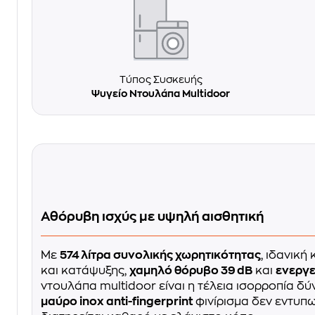
Τύπος Συσκευής
Ψυγείο Ντουλάπα Multidoor
Αθόρυβη ισχύς με υψηλή αισθητική
Με
574 λίτρα συνολικής χωρητικότητας
, ιδανικ
και κατάψυξης,
χαμηλό θόρυβο 39 dB
και
ενεργε
ντουλάπα multidoor είναι η τέλεια ισορροπία δύ
μαύρο inox anti-fingerprint
φινίρισμα δεν εντυπω