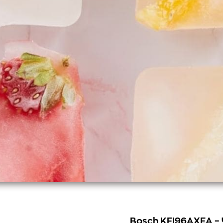
Bosch KFI96AXEA – 