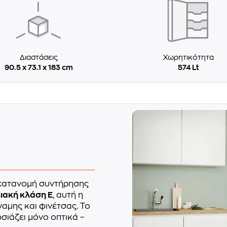
Διαστάσεις
Χωρητικότητα
90.5 x 73.1 x 183 cm
574 Lt
ή κατανομή συντήρησης
ιακή κλάση E
, αυτή η
ναμης και φινέτσας. Το
σιάζει μόνο οπτικά –