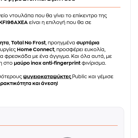
είο ντουλάπα που θα γίνει το επίκεντρο της
 KFI96AXEA
είναι η επιλογή που θα σε
τητα
,
Total No Frost
, προηγμένα
συρτάρια
ουργίες
Home Connect
, προσφέρει ευκολία,
 φρεσκάδα με ένα άγγιγμα. Και όλα αυτά, με
ρη στο
μαύρο inox anti-fingerprint
φινίρισμα.
σότερους
ψυγειοκαταψύκτες
Public και γέμισε
ρακτικότητα και άνεση!