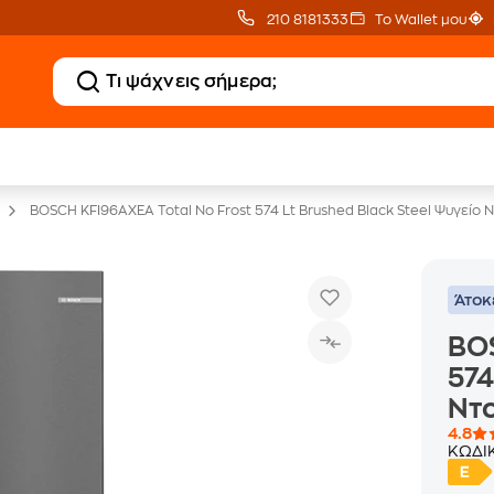
210 8181333
Το Wallet μου
20 € Public επιστροφή
Άτοκες Δόσεις
με Snappi
χωρίς κάρτα
BOSCH KFI96AXEA Total No Frost 574 Lt Brushed Black Steel Ψυγείο
Άτοκ
BOS
574
Ντ
4.8
ΚΩΔΙ