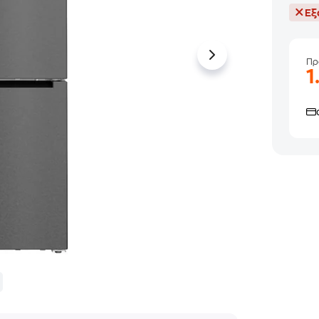
Εξ
Πρ
1