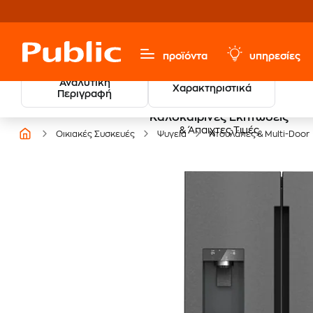
προϊόντα
υπηρεσίες
Αναλυτική
Χαρακτηριστικά
Περιγραφή
Καλοκαιρινές Εκπτώσεις
& Άπαιχτες Τιμές
Οικιακές Συσκευές
Ψυγεία
Ντουλάπες & Multi-Door