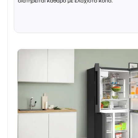
διατηρείται καθαρό με ελάχιστο κόπο.