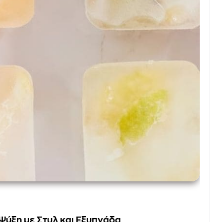
Ψύξη με Στυλ και Εξυπνάδα