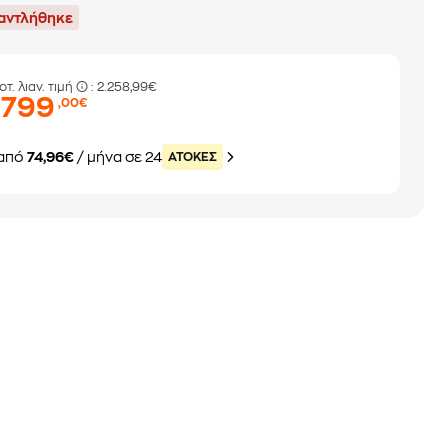
αντλήθηκε
οτ. λιαν. τιμή
: 2.258,99€
.799
,00€
από
74,96€
/ μήνα σε 24
ATOKEΣ