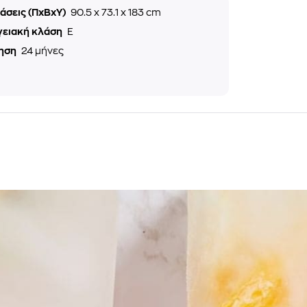
άσεις (ΠxΒxΥ)
90.5 x 73.1 x 183 cm
γειακή κλάση
E
ηση
24 μήνες