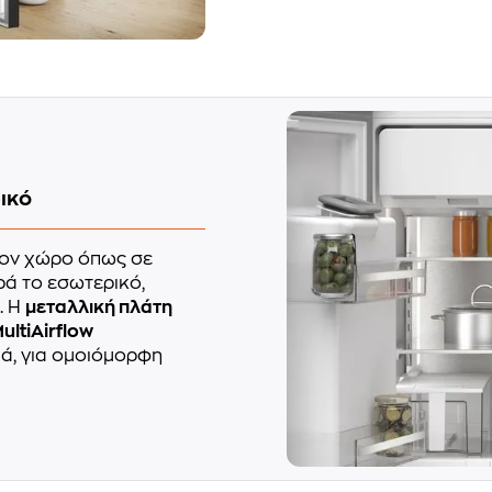
ρικό
τον χώρο όπως σε
ά το εσωτερικό,
. Η
μεταλλική πλάτη
ultiAirflow
ά, για ομοιόμορφη