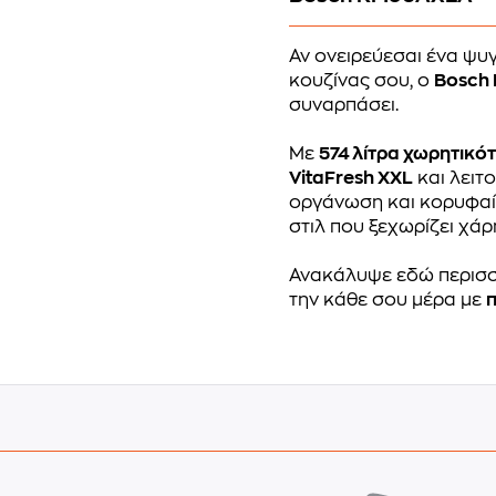
Αν ονειρεύεσαι ένα ψυγ
κουζίνας σου, ο
Bosch
συναρπάσει.
Με
574 λίτρα χωρητικό
VitaFresh XXL
και λειτ
οργάνωση και κορυφαία
στιλ που ξεχωρίζει χά
Ανακάλυψε εδώ περισ
την κάθε σου μέρα με
π