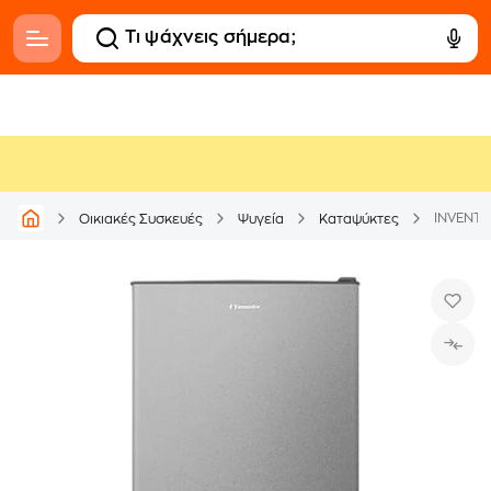
INVENTO
Οικιακές Συσκευές
Ψυγεία
Καταψύκτες