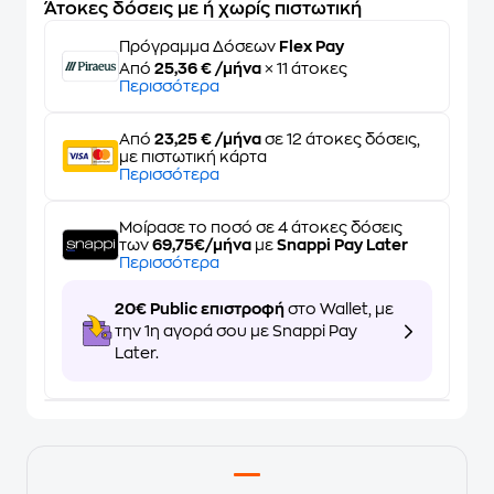
Άτοκες δόσεις με ή χωρίς πιστωτική
Πρόγραμμα Δόσεων
Flex Pay
Από
25,36 € /μήνα
× 11 άτοκες
Περισσότερα
Από
23,25 € /μήνα
σε 12 άτοκες δόσεις,
με πιστωτική κάρτα
Περισσότερα
Μοίρασε το ποσό σε 4 άτοκες δόσεις
των
69,75€/μήνα
με
Snappi Pay Later
Περισσότερα
20€ Public επιστροφή
στο Wallet, με
την 1η αγορά σου με Snappi Pay
Later.