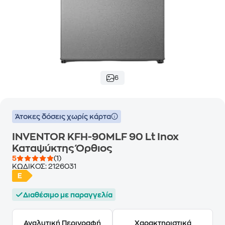
6
Άτοκες δόσεις χωρίς κάρτα
INVENTOR KFH-90MLF 90 Lt Inox
Καταψύκτης Όρθιος
5
(1)
ΚΩΔΙΚΟΣ:
2126031
Διαθέσιμο με παραγγελία
Αναλυτική Περιγραφή
Χαρακτηριστικά