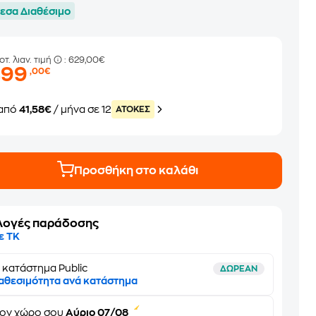
εσα Διαθέσιμο
οτ. λιαν. τιμή
: 629,00€
499
,00€
από
41,58€
/ μήνα σε 12
ATOKEΣ
Προσθήκη στο καλάθι
λογές παράδοσης
ε ΤΚ
 κατάστημα Public
ΔΩΡΕΑΝ
αθεσιμότητα ανά κατάστημα
τον
χώρο σου
Αύριο 07/08