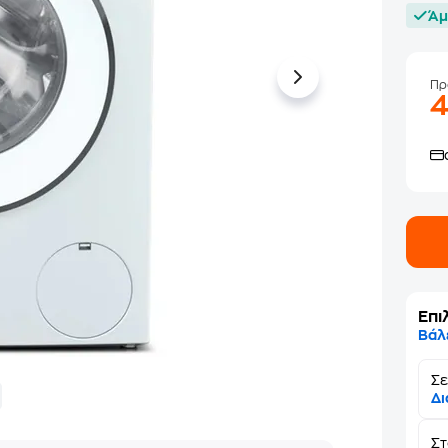
Άμ
Πρ
Επι
Βάλ
Σε
Δι
Σ