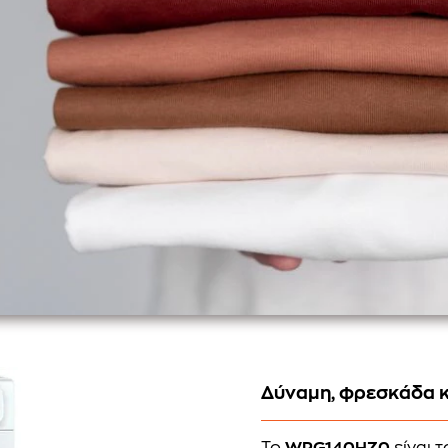
Δύναμη, φρεσκάδα κ
Το
WPG140HZ0
είναι 