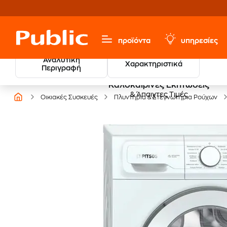
προϊόντα
υπηρεσίες
Αναλυτική
Χαρακτηριστικά
Περιγραφή
Καλοκαιρινές Εκπτώσεις
& Άπαιχτες Τιμές
Οικιακές Συσκευές
Πλυντήρια & Στεγνωτήρια Ρούχων