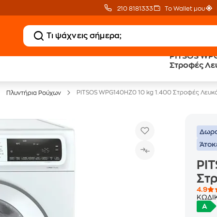
210 8181333
Το Wallet μου
PITSOS WPG
20 € Public επιστροφή
Άτοκες Δόσεις
Στροφές Λε
με Snappi
χωρίς κάρτα
PITSOS WPG140HZ0 10 kg 1.400 Στροφές Λευκ
Πλυντήρια Ρούχων
Δωρο
Άτοκ
PI
Στ
4.9
ΚΩΔΙ