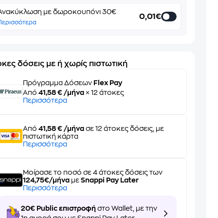
Ανακύκλωση με δωροκουπόνι 30€
0,01€
Περισσότερα
κες δόσεις με ή χωρίς πιστωτική
Πρόγραμμα Δόσεων
Flex Pay
Από
41,58 € /μήνα
× 12 άτοκες
Περισσότερα
Από
41,58 € /μήνα
σε 12 άτοκες δόσεις, με
πιστωτική κάρτα
Περισσότερα
Μοίρασε το ποσό σε 4 άτοκες δόσεις των
124,75€/μήνα
με
Snappi Pay Later
Περισσότερα
20€ Public επιστροφή
στο Wallet, με την