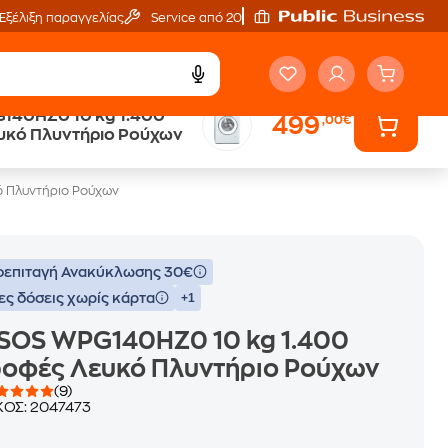
Εξέλιξη παραγγελίας
Service από 20'
140HZ0 10 kg 1.400
499
,00€
Public επιστροφή €
υκό Πλυντήριο Ρούχων
κέρδος σε κάθε αγορά
ό Πλυντήριο Ρούχων
επιταγή Ανακύκλωσης 30€
ες δόσεις χωρίς κάρτα
+1
TSOS WPG140HZ0 10 kg 1.400
ροφές Λευκό Πλυντήριο Ρούχων
(9)
ΚΟΣ:
2047473