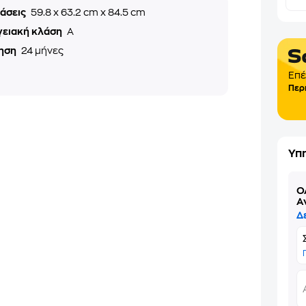
τάσεις
59.8 x 63.2 cm x 84.5 cm
γειακή κλάση
A
ηση
24 μήνες
Επέ
Περ
Υπ
Ό
Α
Δ