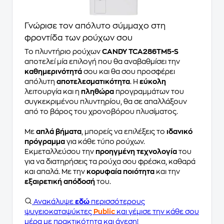
Γνώρισε τον απόλυτο σύμμαχο στη
φροντίδα των ρούχων σου
Το πλυντήριο ρούχων
CANDY TCA286TM5-S
αποτελεί μία επιλογή που θα αναβαθμίσει την
καθημερινότητά
σου και θα σου προσφέρει
απόλυτη
αποτελεσματικότητα
. Η
εύκολη
λειτουργία και η
πληθώρα
προγραμμάτων του
συγκεκριμένου πλυντηρίου, θα σε απαλλάξουν
από το βάρος του χρονοβόρου πλυσίματος.
Με
απλά βήματα
, μπορείς να επιλέξεις το
ιδανικό
πρόγραμμα
για κάθε τύπο ρούχων.
Εκμεταλλεύσου την
προηγμένη τεχνολογία
του
για να διατηρήσεις τα ρούχα σου φρέσκα, καθαρά
και απαλά. Με την
κορυφαία ποιότητα
και την
εξαιρετική απόδοσή
του.
Ανακάλυψε
εδώ
περισσότερους
ψυγειοκαταψύκτες
Public
και γέμισε την κάθε σου
μέρα με πρακτικότητα και άνεση!