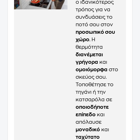
ο ιδανικότερος
τρόπος για να
συνδυάσεις το
ποτό σου στον
προσωπικό σου
χώρο
. H
θερμότητα
διανέμεται
γρήγορα
και
ομοιόμορφα
στο
σκεύος σου.
Τοποθέτησε το
τηγάνι ή την
κατσαρόλα σε
οποιοδήποτε
επίπεδο
και
απόλαυσε
μοναδικό
και
ταχύτατο