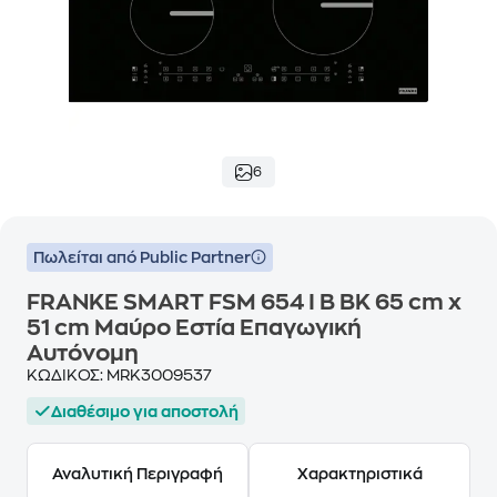
6
Πωλείται από Public Partner
FRANKE SMART FSM 654 I B BK 65 cm x
51 cm Μαύρo Εστία Επαγωγική
Αυτόνομη
ΚΩΔΙΚΟΣ:
MRK3009537
Διαθέσιμο για αποστολή
Αναλυτική Περιγραφή
Χαρακτηριστικά