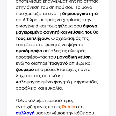
αποτέλεσμα επαγγελματικής ποιότητας
στην άνεση του σπιτιού σου. Το μόνο
που χρειάζεται είναι η
δημιουργικότητά
σου! Τώρα, μπορείς να χαρίσεις στην
οικογένειά και τους φίλους σου
άψογα
μαγειρεμένο φαγητό και γεύσεις που θα
τους εκπλήξουν.
Ο σχεδιασμός της,
επιτρέπει στο φαγητό να ψήνεται
ομοιόμορφα
απ’ όλες τις πλευρές
προσφέροντάς του
μοναδική γεύση
,
ενώ το διατηρεί
τραγανό
απ’ έξω και
ζουμερό
από μέσα. Έτσι έχεις πάντα
λαχταριστό, σπιτικό και
καλομαγειρεμένο φαγητό με φροντίδα,
ασφάλεια και ευκολία.
🔍Ανακάλυψε περισσότερες
εντοιχιζόμενες εστίες
Public
στη
συλλογή
μας και γέμισε την κάθε σου