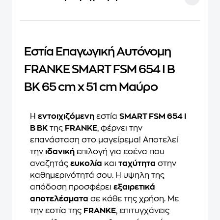
Εστία Επαγωγική Αυτόνομη
FRANKE SMART FSM 654 I B
BK 65 cm x 51 cm Μαύρo
Η
εντοιχιζόμενη
εστία
SMART FSM 654 I
B BK
της
FRANKE
, φέρνει την
επανάσταση στο μαγείρεμα! Αποτελεί
την
ιδανική
επιλογή για εσένα που
αναζητάς
ευκολία
και
ταχύτητα
στην
καθημερινότητά σου. Η υψηλη της
απόδοση προσφέρει
εξαιρετικά
αποτελέσματα
σε κάθε της χρήση. Με
την εστία της
FRANKE
, επιτυγχάνεις