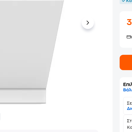
Κα
3
Επι
Βάλ
Σε
Δι
Σ
Κα