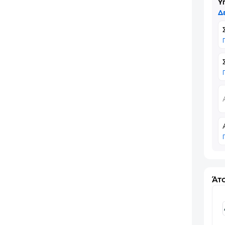
Υ
Δ
Άτο