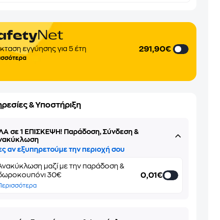
291,90€
κταση εγγύησης για 5 έτη
ισσότερα
ηρεσίες & Υποστήριξη
ΛΑ σε 1 ΕΠΙΣΚΕΨΗ! Παράδοση, Σύνδεση &
νακύκλωση
ες αν εξυπηρετούμε την περιοχή σου
Ανακύκλωση μαζί με την παράδοση &
0,01€
δωροκουπόνι 30€
Περισσότερα