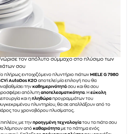
Γνώρισε τον απόλυτο σύμμαχο στο πλύσιμο των
πιάτων σου
Το πλήρως εντοιχιζόμενο πλυντήριο πιάτων
MIELE G 7980
SCVi AutoDos K2O
αποτελεί μία επιλογή που θα
αναβαθμίσει την
καθημερινότητά
σου και θα σου
προσφέρει απόλυτη
αποτελεσματικότητα
. Η
εύκολη
λειτουργία και η
πληθώρα
προγραμμάτων του
συγκεκριμένου πλυντηρίου, θα σε απαλλάξουν από το
βάρος του χρονοβόρου πλυσίματος.
Επιπλέον, με την
προηγμένη τεχνολογία
του τα πιάτα σου
θα λάμπουν από
καθαριότητα
με το πάτημα ενός