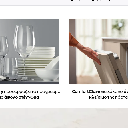
ry
προσαρμόζει το πρόγραμμα
ComfortClose
για εύκολο
ά
ια
άψογο στέγνωμα
κλείσιμο
της πόρτα