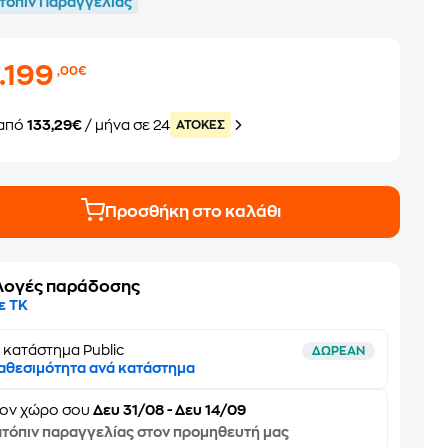
τόπιν Παραγγελίας
.199
,00€
από
133,29€
/ μήνα σε 24
ATOKEΣ
Προσθήκη στο καλάθι
λογές παράδοσης
ε ΤΚ
 κατάστημα Public
ΔΩΡΕΑΝ
αθεσιμότητα ανά κατάστημα
τον
χώρο σου
Δευ 31/08 - Δευ 14/09
τόπιν παραγγελίας στον προμηθευτή μας