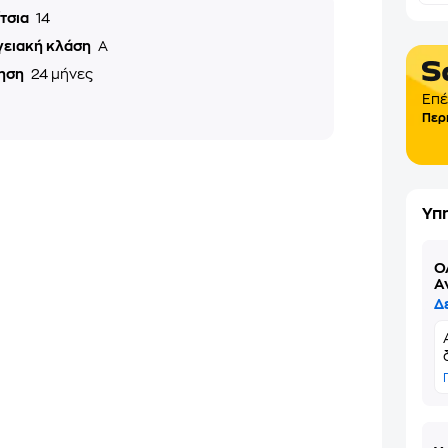
ίτσια
14
γειακή κλάση
A
ηση
24 μήνες
Επέ
Περ
Υπ
Ό
Α
Δ