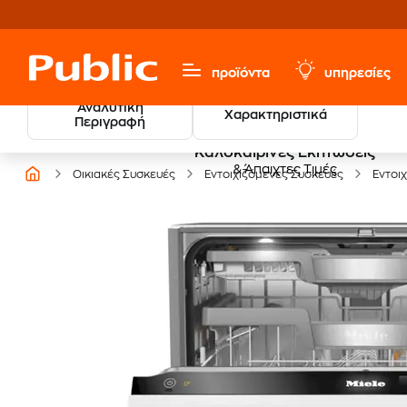
προϊόντα
υπηρεσίες
Αναλυτική
Χαρακτηριστικά
Περιγραφή
Καλοκαιρινές Εκπτώσεις
& Άπαιχτες Τιμές
Οικιακές Συσκευές
Εντοιχιζόμενες Συσκευές
Εντοι