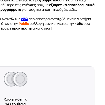
κουμπιού. Επίλεξε το
πρόγραμμα πλύσης
που ταιριάζει
καλύτερα στις ανάγκες σου, με
εξαιρετικά αποτελεσματικά
προγράμματα
για τους πιο απαιτητικούς λεκέδες.
🔍Ανακάλυψε
εδώ
περισσότερα εντοιχιζόμενα πλυντήρια
πιάτων στην
Public
συλλογή μας και γέμισε την
κάθε
σου
μέρα με
πρακτικότητα και άνεση
!
Χωρητικότητα
14 Σερβίτσια