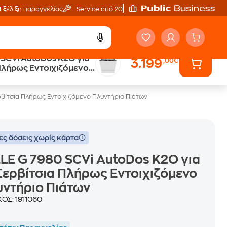
Εξέλιξη παραγγελίας
Service από 20'
 SCVi AutoDos K2O για
3.199
,00€
Public επιστροφή €
 Πλήρως Εντοιχιζόμενο
κέρδος σε κάθε αγορά
άτων
ρβίτσια Πλήρως Εντοιχιζόμενο Πλυντήριο Πιάτων
ες δόσεις χωρίς κάρτα
LE G 7980 SCVi AutoDos K2O για
Σερβίτσια Πλήρως Εντοιχιζόμενο
ντήριο Πιάτων
ΚΟΣ:
1911060