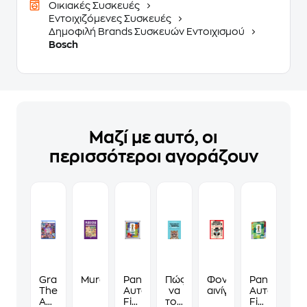
Οικιακές Συσκευές
Εντοιχιζόμενες Συσκευές
Δημοφιλή Brands Συσκευών Εντοιχισμού
Bosch
Μαζί με αυτό, οι
περισσότεροι αγοράζουν
Grand
Murdoku
Panini
Πώς
Φονικά
Panini
Theft
Αυτοκόλλητα
να
αινίγματα
Αυτοκόλλη
Auto
Fifa
τους
Fifa