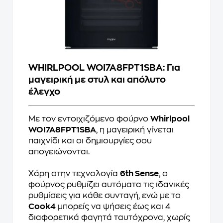
WHIRLPOOL WOI7A8FPT1SBA: Για
μαγειρική με στυλ και απόλυτο
έλεγχο
Με τον εντοιχιζόμενο φούρνο
Whirlpool
WOI7A8FPT1SBA
, η μαγειρική γίνεται
παιχνίδι και οι δημιουργίες σου
απογειώνονται.
Χάρη στην τεχνολογία
6th Sense
, ο
φούρνος ρυθμίζει αυτόματα τις ιδανικές
ρυθμίσεις για κάθε συνταγή, ενώ με το
Cook4
μπορείς να ψήσεις έως και 4
διαφορετικά φαγητά ταυτόχρονα, χωρίς