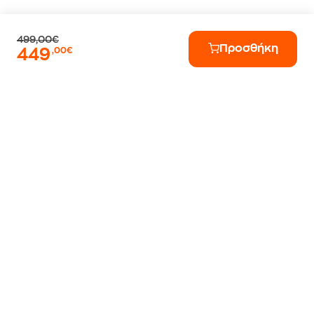
499,00€
Προσθήκη
449
,00€