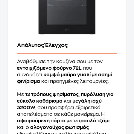
Απόλυτος Έλεγχος
Αναβάθμισε την κουζίνα σου με τον
εντοιχιζόμενο φούρνο 72L
που
συνδυάζει
κομψό μαύρο γυαλί με ασημί
φινίρισμα
και προηγμένες λειτουργίες.
Με
12 τρόπους ψησίματος
,
πυρόλυση για
εύκολο καθάρισμα
και
μεγάλη ισχύ
3200W
, σου προσφέρει εξαιρετικά
αποτελέσματα σε κάθε μαγείρεμα. Η
αφαιρούμενη πόρτα με τετραπλό τζάμι
και ο
αλογονούχος φωτισμός