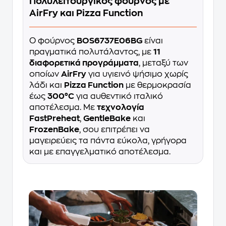
Πολυλειτουργικός φούρνος με
AirFry και Pizza Function
Ο φούρνος
BOS6737E06BG
είναι
πραγματικά πολυτάλαντος, με
11
διαφορετικά προγράμματα
, μεταξύ των
οποίων
AirFry
για υγιεινό ψήσιμο χωρίς
λάδι και
Pizza Function
με θερμοκρασία
έως
300°C
για αυθεντικό ιταλικό
αποτέλεσμα. Με
τεχνολογία
FastPreheat
,
GentleBake
και
FrozenBake
, σου επιτρέπει να
μαγειρεύεις τα πάντα εύκολα, γρήγορα
και με επαγγελματικό αποτέλεσμα.