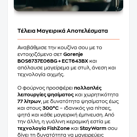
Τέλεια Μαγειρικά Αποτελέσματα
Αναβάθμισε την κουζίνα σου με το
εντοιχιζόμενο σετ
Gorenje
BOS6737E06BG + ECT643BX
και
απόλαυσε μαγείρεμα με στυλ, άνεση και
τεχνολογία αιχμής.
Ο φούρνος προσφέρει
πολλαπλές
λειτουργίες ψησίματος
και χωρητικότητα
77 λίτρων
, με δυνατότητα ψησίματος έως
και στους
300°C
– ιδανικός για πίτσες,
ψητά και κάθε μαγειρική έμπνευση. Από
την άλλη, η γυάλινη κεραμική εστία με
τεχνολογία FishZone
και
StayWarm
σου
δίνει τη δυνατότητα να μαγειρεύεις