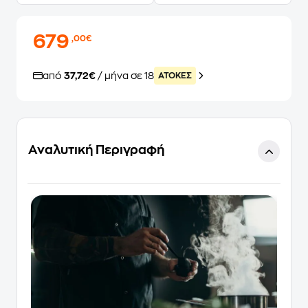
679
,00€
από
37,72€
/ μήνα σε 18
ATOKEΣ
Αναλυτική Περιγραφή