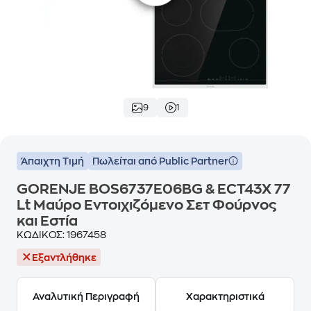
9
1
Άπαιχτη Τιμή
Πωλείται από Public Partner
GORENJE BOS6737E06BG & ECT43X 77
Lt Μαύρο Eντοιχιζόμενο Σετ Φούρνος
και Εστία
ΚΩΔΙΚΟΣ:
1967458
Εξαντλήθηκε
Αναλυτική Περιγραφή
Χαρακτηριστικά