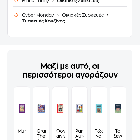
Black Friday
Οικιακές Συσκευές
Cyber Monday
Οικιακές Συσκευές
Συσκευές Κουζίνας
Μαζί με αυτό, οι
περισσότεροι αγοράζουν
Murdoku
Grand
Φονικά
Panini
Πώς
Το
Theft
αινίγματα
Αυτοκόλλητα
να
ξενοδοχείο