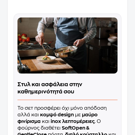
Στυλ και ασφάλεια στην
καθημερινότητά σου
Το σετ προσφέρει όχι μόνο απόδοση
αλλά και
κομψό design
με
μαύρο
φινίρισμα
και
inox λεπτομέρειες
. Ο
φούρνος διαθέτει
SoftOpen &
GentleClose
πόρτα,
διπλό κρύσταλλο
και