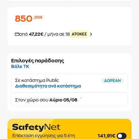
850
,00€
από
47,22€
/ μήνα σε 18
ATOKEΣ
Επιλογές παράδοσης
Βάλε ΤΚ
Σε κατάστημα Public
ΔΩΡΕΑΝ
Διαθεσιμότητα ανά κατάστημα
Στον
χώρο σου
Αύριο 05/08
141,91€
Επέκταση εγγύησης για 5 έτη