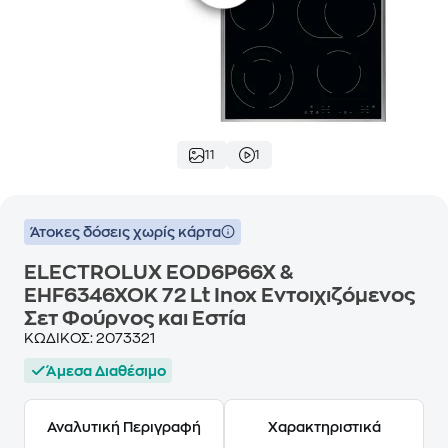
11
1
Άτοκες δόσεις χωρίς κάρτα
ELECTROLUX EOD6P66X &
EHF6346XOK 72 Lt Inox Εντοιχιζόμενος
Σετ Φούρνος και Εστία
ΚΩΔΙΚΟΣ:
2073321
Άμεσα Διαθέσιμο
Αναλυτική Περιγραφή
Χαρακτηριστικά