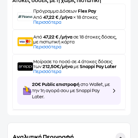
Άτοκες δόσεις με ή χωρίς πιστωτική
Πρόγραμμα Δόσεων
Flex Pay
Από
47,22 € /μήνα
× 18 άτοκες
Περισσότερα
Από
47,22 € /μήνα
σε 18 άτοκες δόσεις,
με πιστωτική κάρτα
Περισσότερα
Μοίρασε το ποσό σε 4 άτοκες δόσεις
των
212,50€/μήνα
με
Snappi Pay Later
Περισσότερα
20€ Public επιστροφή
στο Wallet, με
την 1η αγορά σου με Snappi Pay
Later.
Αναλυτική Περιγραφή