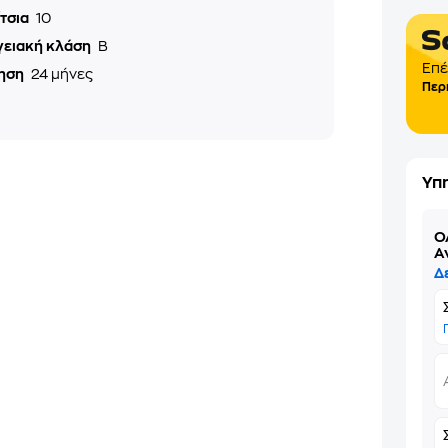
ίτσια
10
γειακή κλάση
B
Επέ
ηση
24 μήνες
Περ
Υπ
Ό
Α
Δ