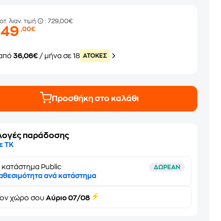
οτ. λιαν. τιμή
: 729,00€
649
,00€
από
36,06€
/ μήνα σε 18
ATOKEΣ
Προσθήκη στο καλάθι
λογές παράδοσης
ε ΤΚ
 κατάστημα Public
ΔΩΡΕΑΝ
αθεσιμότητα ανά κατάστημα
τον
χώρο σου
Αύριο 07/08