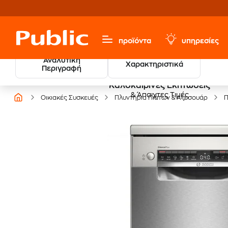
προϊόντα
υπηρεσίες
Αναλυτική
Χαρακτηριστικά
Περιγραφή
Καλοκαιρινές Εκπτώσεις
& Άπαιχτες Τιμές
Οικιακές Συσκευές
Πλυντήρια Πιάτων & Αξεσουάρ
Π