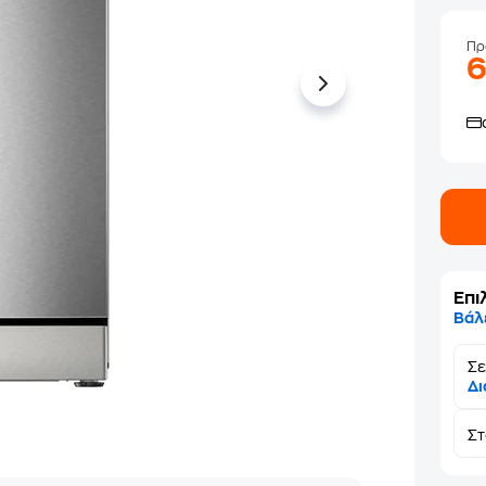
Πρ
Επι
Βάλ
Σε
Δι
Σ