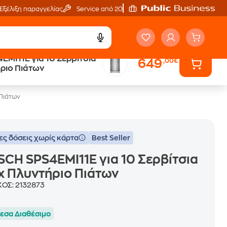
Εξέλιξη παραγγελίας
Service από 20'
MI11E για 10 Σερβίτσια
649
,00€
Public επιστροφή €
ριο Πιάτων
κέρδος σε κάθε αγορά
 Πιάτων
ες δόσεις χωρίς κάρτα
Best Seller
CH SPS4EMI11E για 10 Σερβίτσια
x Πλυντήριο Πιάτων
ΚΟΣ:
2132873
εσα Διαθέσιμο