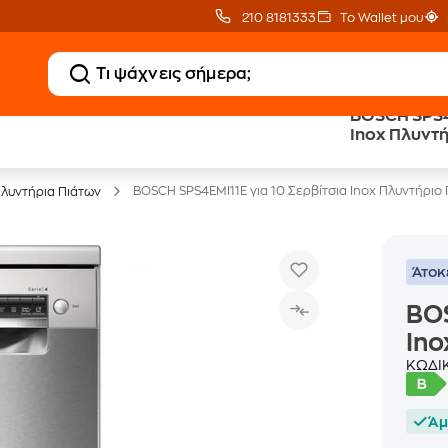
210 8181333
Το Wallet μου
BOSCH SPS4E
20 € Public επιστροφή
Άτοκες Δόσεις
Inox Πλυντή
με Snappi
χωρίς κάρτα
BOSCH SPS4EMI11E για 10 Σερβίτσια Inox Πλυντήριο
λυντήρια Πιάτων
Άτοκ
BOS
Ino
ΚΩΔΙ
Άμ