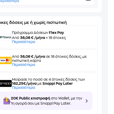
Περισσότερα
κες δόσεις με ή χωρίς πιστωτική
Πρόγραμμα Δόσεων
Flex Pay
Από
36,06 € /μήνα
× 18 άτοκες
Περισσότερα
Από
36,06 € /μήνα
σε 18 άτοκες δόσεις, με
πιστωτική κάρτα
Περισσότερα
Μοίρασε το ποσό σε 4 άτοκες δόσεις των
162,25€/μήνα
με
Snappi Pay Later
Περισσότερα
20€ Public επιστροφή
στο Wallet, με την
1η αγορά σου με Snappi Pay Later.