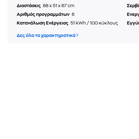
Διαστάσεις
88 x 51 x 67 cm
Σερβ
Αριθμός προγραμμάτων
6
Ενερ
Κατανάλωση Ενέργειας
51 kWh / 100 κύκλους
Εγγύ
Δες όλα τα χαρακτηριστικά