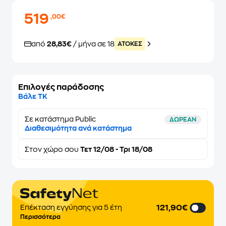
519
,00€
από
28,83€
/ μήνα σε 18
ATOKEΣ
Επιλογές παράδοσης
Βάλε ΤΚ
Σε κατάστημα Public
ΔΩΡΕΑΝ
Διαθεσιμότητα ανά κατάστημα
Στον
χώρο σου
Τετ 12/08 - Τρι 18/08
121,90€
Επέκταση εγγύησης για 5 έτη
Περισσότερα