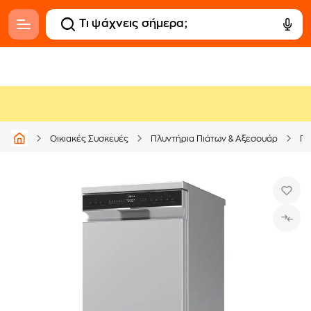
Οικιακές Συσκευές
Πλυντήρια Πιάτων & Αξεσουάρ
Πλ