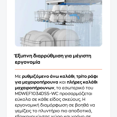
Έξυπνη διαρρύθμιση για μέγιστη
εργονομία
Με
ρυθμιζόμενο άνω καλάθι
,
τρίτο ράφι
για μαχαιροπήρουνα
και
πλήρες καλάθι
μαχαιροπήρουνων
, το εσωτερικό του
MDWEF1034DSS-WC προσαρμόζεται
εύκολα σε κάθε είδος σκεύους. Η
εργονομική διαμόρφωση σε βοηθά να
γεμίζεις το πλυντήριο πιο αποδοτικά,
εξοικονομώντας χώρο και χρόνο σε