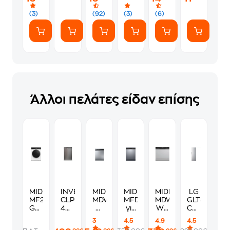
(7
ευγενικά
Αυτοκόλλητα)
(3)
(92)
(3)
(6)
Άλλοι πελάτες είδαν επίσης
MIDEA
INVENTOR
MIDEA
MIDEA
MIDEA
LG
MF205W90BA30/W-
CLP-
MDWEF1433DSS-
MFD60S080X
MDWTT0802MS-
GLT51PZGS
GR 9
45108I
W
για
WF
Combo
kg
για
για
12
για
Thor
3
4.5
4.9
4.5
1.400
10
14
Σερβίτσια
8
386