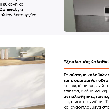
ι εύκολη και
 Connect
για
ιπλέον λειτουργίες
Εξοπλισμός Καλαθι
Το
σύστημα καλαθιών 
τρίτο συρτάρι VarioDr
και μικρά σκεύη, ενώ 
επίπεδα, ακόμα και γεμ
αντιολισθητικές ταινίε
φόρτωση παιχνιδάκι. Τ
και αναδιπλούμενα στο