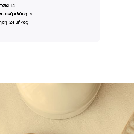
ίτσια
14
γειακή κλάση
A
ηση
24 μήνες