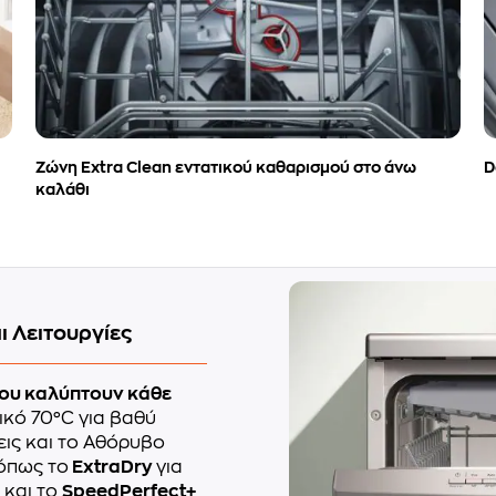
Ζώνη Extra Clean εντατικού καθαρισμού στο άνω
D
καλάθι
ι Λειτουργίες
ου καλύπτουν κάθε
ικό 70°C για βαθύ
εις και το Αθόρυβο
 όπως το
ExtraDry
για
και το
SpeedPerfect+