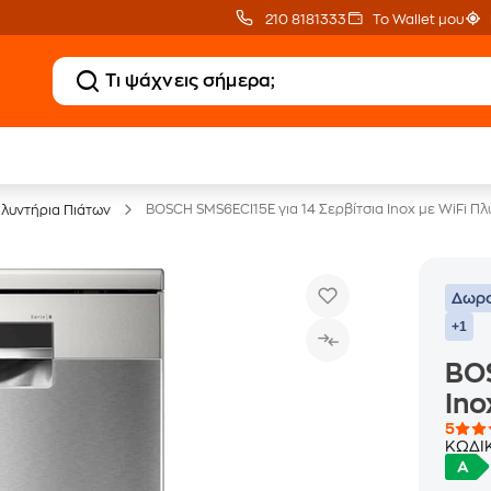
210 8181333
Το Wallet μου
20 € Public επιστροφή
Άτοκες Δόσεις
με Snappi
χωρίς κάρτα
BOSCH SMS6ECI15E για 14 Σερβίτσια Inox με WiFi Πλ
λυντήρια Πιάτων
Δωρο
+1
BOS
Ino
5
ΚΩΔΙ