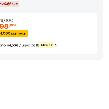
αντλήθηκε
29,00€
798
,00€
31.00€ έκπτωση
από
44,33€
/ μήνα σε 18
ATOKEΣ