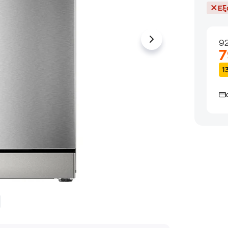
Εξ
9
1