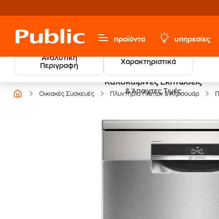
προϊόντα
υπηρεσίες
Αναλυτική
Χαρακτηριστικά
Περιγραφή
Καλοκαιρινές Εκπτώσεις
& Άπαιχτες Τιμές
Οικιακές Συσκευές
Πλυντήρια Πιάτων & Αξεσουάρ
Π