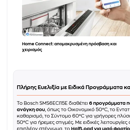
Home Connect: απομακρυσμένη πρόσβαση και
χειρισμός
Πλήρης Ευελιξία με Ειδικά Προγράμματα κα
Το Bosch SMS6ECI15E διαθέτει
6 προγράμματα π
ανάγκη σου
, όπως το Οικονομικό 50°C, το Εντατ
καθαρισμό, το Σύντομο 60°C για γρήγορες πλύσ
50°C για ήρεμες στιγμές. Με ειδικές λειτουργίες
επιπλέον στέγνωμα, το
HalfLoad για μισό φορτίο