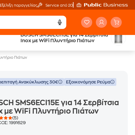
Εξέλιξη παραγγελίας
Service από 20'
BOSCH SMS6ECI15E για 14 Σερβίτσια
Public επιστροφή €
Inox με WiFi Πλυντήριο Πιάτων
κέρδος σε κάθε αγορά
υντήριο Πιάτων
επιταγή Ανακύκλωσης 30€
Εξοικονόμησε Ρεύμα
CH SMS6ECI15E για 14 Σερβίτσια
x με WiFi Πλυντήριο Πιάτων
(5)
ΚΟΣ:
1991629