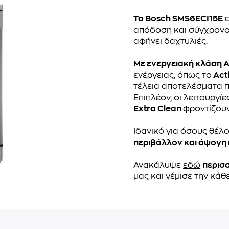
Το Bosch SMS6ECI15E
ε
απόδοση και σύγχρονο
αφήνει δαχτυλιές.
Με ενεργειακή κλάση 
ενέργειας, όπως το
Act
τέλεια αποτελέσματα 
Επιπλέον, οι λειτουργί
Extra Clean
φροντίζουν
Ιδανικό για όσους θέλ
περιβάλλον και άψογη
Ανακάλυψε
εδώ
περισ
μας και γέμισε την κάθ