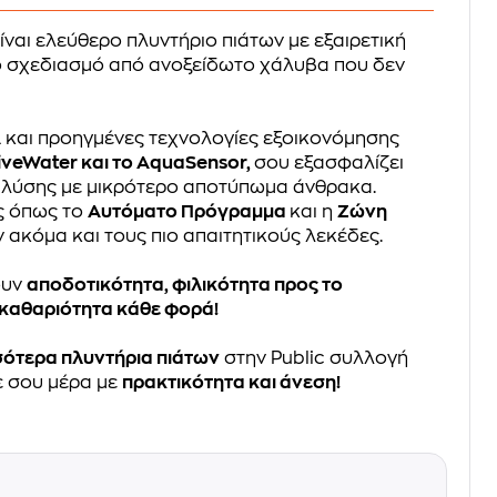
ίναι ελεύθερο πλυντήριο πιάτων με εξαιρετική
 σχεδιασμό από ανοξείδωτο χάλυβα που δεν
Α
και προηγμένες τεχνολογίες εξοικονόμησης
iveWater και το AquaSensor,
σου εξασφαλίζει
πλύσης με μικρότερο αποτύπωμα άνθρακα.
ες όπως το
Αυτόματο Πρόγραμμα
και η
Ζώνη
 ακόμα και τους πιο απαιτητικούς λεκέδες.
ουν
αποδοτικότητα, φιλικότητα προς το
 καθαριότητα κάθε φορά!
σότερα πλυντήρια πιάτων
στην Public συλλογή
ε σου μέρα με
πρακτικότητα και άνεση!