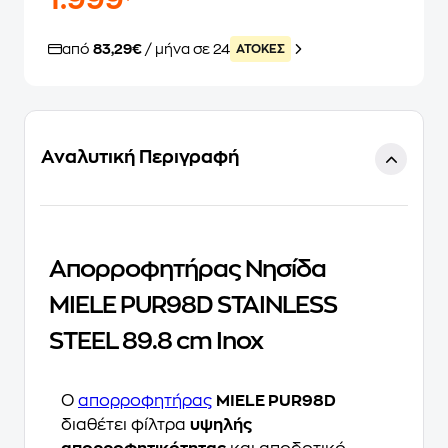
1.999
από
83,29€
/ μήνα σε 24
ATOKEΣ
Αναλυτική Περιγραφή
Απορροφητήρας Νησίδα
MIELE PUR98D STAINLESS
STEEL 89.8 cm Inox
Ο
απορροφητήρας
MIELE PUR98D
διαθέτει φίλτρα
υψηλής