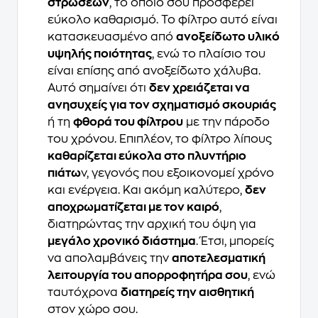
στρώσεων
, το οποίο σου προσφέρει
εύκολο καθαρισμό. Το φίλτρο αυτό είναι
κατασκευασμένο από
ανοξείδωτο υλικό
υψηλής ποιότητας
, ενώ το πλαίσιο του
είναι επίσης από ανοξείδωτο χάλυβα.
Αυτό σημαίνει ότι
δεν χρειάζεται να
ανησυχείς για τον σχηματισμό σκουριάς
ή τη
φθορά του φίλτρου
με την πάροδο
του χρόνου. Επιπλέον, το φίλτρο λίπους
καθαρίζεται εύκολα στο πλυντήριο
πιάτω
ν, γεγονός που εξοικονομεί χρόνο
και ενέργεια. Και ακόμη καλύτερο,
δεν
αποχρωματίζεται με τον καιρό
,
διατηρώντας την αρχική του όψη για
μεγάλο χρονικό διάστημα
. Έτσι, μπορείς
να απολαμβάνεις την
αποτελεσματική
λειτουργία του απορροφητήρα σου
, ενώ
ταυτόχρονα
διατηρείς την αισθητική
στον χώρο σου.