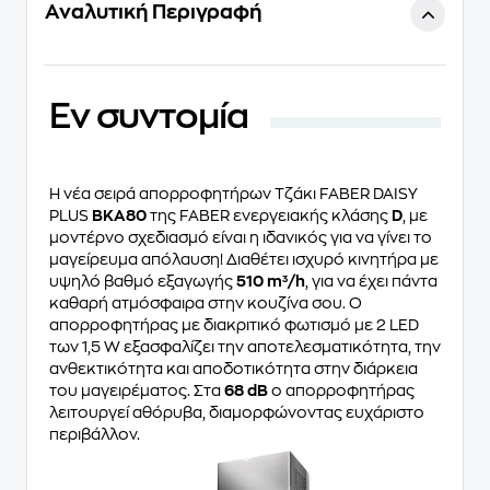
Αναλυτική Περιγραφή
Eν συντομία
Η νέα σειρά απορροφητήρων Τζάκι FABER DAISY
PLUS
BKA80
της FABER ενεργειακής κλάσης
D
, με
μοντέρνο σχεδιασμό είναι η ιδανικός για να γίνει το
μαγείρευμα απόλαυση! Διαθέτει ισχυρό κινητήρα με
υψηλό βαθμό εξαγωγής
510 m³/h
, για να έχει πάντα
καθαρή ατμόσφαιρα στην κουζίνα σου. Ο
απορροφητήρας με διακριτικό φωτισμό με 2 LED
των 1,5 W εξασφαλίζει την αποτελεσματικότητα, την
ανθεκτικότητα και αποδοτικότητα στην διάρκεια
του μαγειρέματος. Στα
68 dB
ο απορροφητήρας
λειτουργεί αθόρυβα, διαμορφώνοντας ευχάριστο
περιβάλλον.