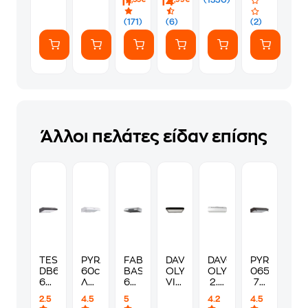
11
14
Λευκό
Ψυγείο
ευγενικά
Charging
Case
(171)
(6)
(2)
-
White
Άλλοι πελάτες είδαν επίσης
TESLA
PYRAMIS
FABER 2740
DAVOLINE
DAVOLINE
PYRAMIS
DB600SB
60cm
BASEXA60
OLYMPIA
OLYMPIA
065029702
60cm
Λευκό
60cm
VITRA
2.0
70
Μαύρο
Απορροφητήρας
Inox
60
260
cm
2.5
4.5
5
4.2
4.5
Ελεύθερος
Ελεύθερος
Απορροφητήρας
BL
WH
Καφέ