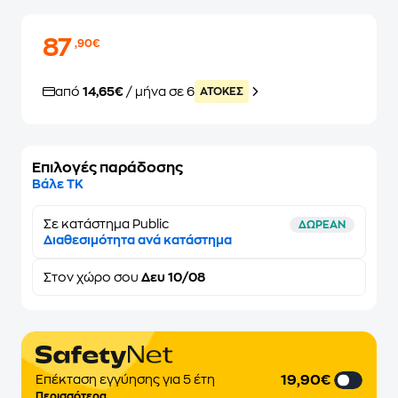
87
,90€
από
14,65€
/ μήνα σε 6
ATOKEΣ
Επιλογές παράδοσης
Βάλε ΤΚ
Σε κατάστημα Public
ΔΩΡΕΑΝ
Διαθεσιμότητα ανά κατάστημα
Στον
χώρο σου
Δευ 10/08
19,90€
Επέκταση εγγύησης για 5 έτη
Περισσότερα