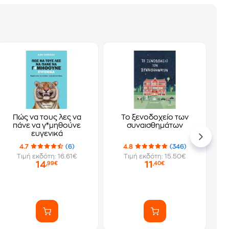
Πώς να τους λες να
Το ξενοδοχείο των
πάνε να γ*μηθούνε
συναισθημάτων
ευγενικά
4.7
(6)
4.8
(346)
Τιμή εκδότη: 16.61€
Τιμή εκδότη: 15.50€
14
11
,99€
,40€