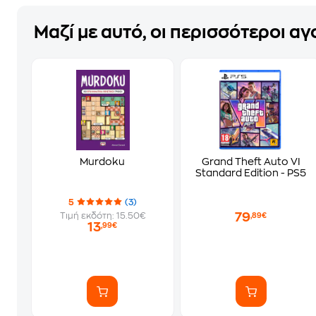
Μαζί με αυτό, οι περισσότεροι α
Murdoku
Grand Theft Auto VI
Standard Edition - PS5
5
(3)
79
Τιμή εκδότη: 15.50€
,89€
13
,99€