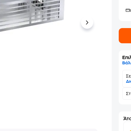
Επι
Βάλ
Σε
Δι
Σ
Άτο