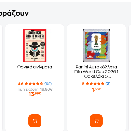
γοράζουν
Φονικά αινίγματα
Panini Αυτοκόλλητα
Fifa World Cup 2026 1
Φακελάκι (7
Αυτοκόλλητα)
4.6
(92)
5
(3)
1
Τιμή εκδότη: 18.80€
,30€
13
,99€