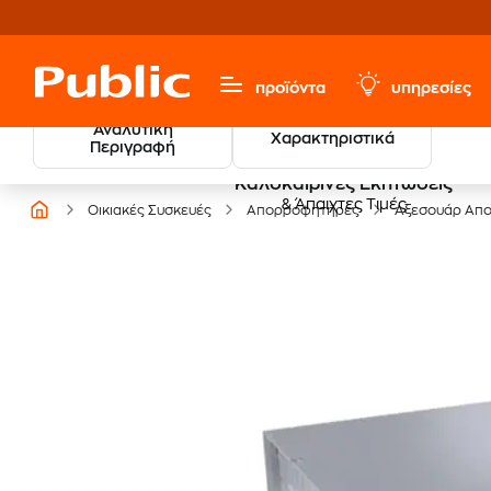
προϊόντα
υπηρεσίες
Αναλυτική
Χαρακτηριστικά
Περιγραφή
Καλοκαιρινές Εκπτώσεις
& Άπαιχτες Τιμές
Οικιακές Συσκευές
Απορροφητήρες
Αξεσουάρ Απ