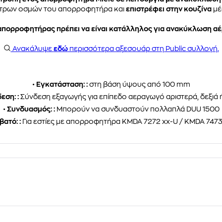
ίλτρων οσμών του απορροφητήρα και
επιστρέφει στην κουζίνα
μέ
απορροφητήρας πρέπει να είναι κατάλληλος για ανακύκλωση αέ
Ανακάλυψε
εδώ
περισσότερα αξεσουάρ στη Public συλλογή.
•
Εγκατάσταση: :
στη βάση ύψους από 100 mm
εση: :
Σύνδεση εξαγωγής για επίπεδο αεραγωγό αριστερά, δεξιά 
•
Συνδυασμός: :
Μπορούν να συνδυαστούν πολλαπλά DUU 1500
ατό: :
Για εστίες με απορροφητήρα KMDA 7272 xx-U / KMDA 7473