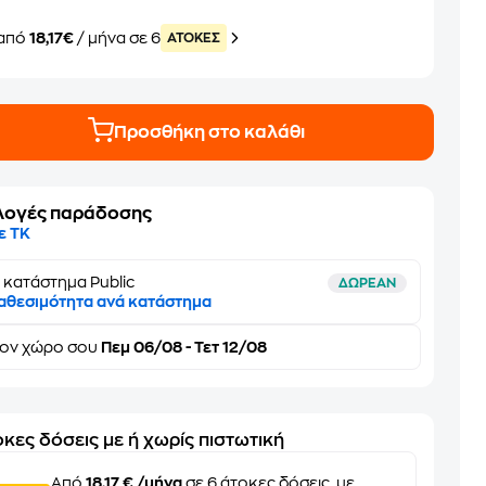
από
18,17€
/ μήνα σε 6
ATOKEΣ
Προσθήκη στο καλάθι
λογές παράδοσης
ε ΤΚ
 κατάστημα Public
ΔΩΡΕΑΝ
αθεσιμότητα ανά κατάστημα
τον
χώρο σου
Πεμ 06/08 - Τετ 12/08
κες δόσεις με ή χωρίς πιστωτική
Από
18,17 € /μήνα
σε 6 άτοκες δόσεις, με