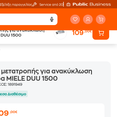
Εξέλιξη παραγγελίας
Service από 20'
οπής για ανακύκλωση
109
,00€
Public επιστροφή €
 DUU 1500
κέρδος σε κάθε αγορά
0
 μετατροπής για ανακύκλωση
α MIELE DUU 1500
ΚΟΣ:
1891949
εσα Διαθέσιμο
109
,00€