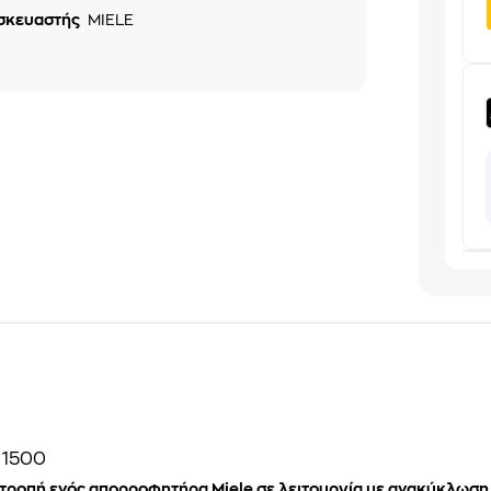
σκευαστής
MIELE
 1500
τροπή ενός απορροφητήρα Miele σε λειτουργία με ανακύκλωση