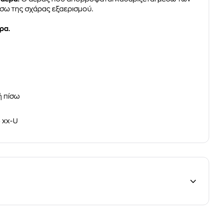
σω της σχάρας εξαερισμού.
ρα.
ή πίσω
 xx-U