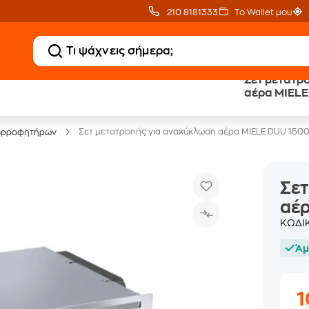
210 8181333
Το Wallet μου
Σετ μετατρ
20 € Public επιστροφή
Άτοκες Δόσεις
αέρα MIELE
με Snappi
χωρίς κάρτα
Σετ μετατροπής για ανακύκλωση αέρα MIELE DUU 150
ορροφητήρων
Σετ
αέρ
ΚΩΔΙ
Άμ