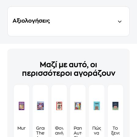
Αξιολογήσεις
Μαζί με αυτό, οι
περισσότεροι αγοράζουν
Murdoku
Grand
Φονικά
Panini
Πώς
Το
Theft
αινίγματα
Αυτοκόλλητα
να
ξενοδοχείο