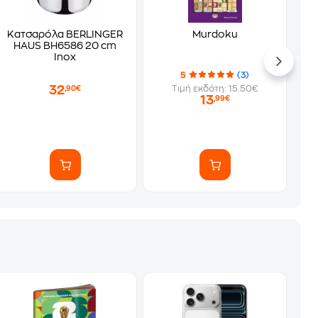
Κατσαρόλα BERLINGER
Murdoku
HAUS BH6586 20 cm
Inox
5
(3)
32
Τιμή εκδότη: 15.50€
,90€
13
,99€