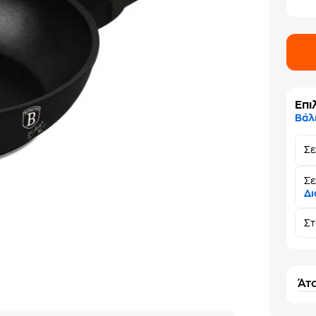
Επι
Βάλ
Σ
Σε
Δι
Σ
Άτο