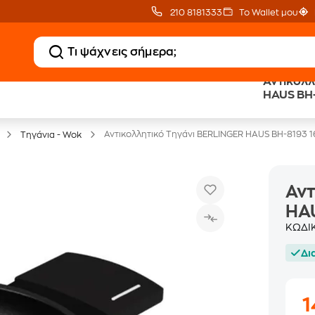
210 8181333
Το Wallet μου
Αντικολλ
Clearance
Δωρεάν Μεταφορικ
HAUS BH
Μικροσυσκευών
με Public+ Delivery
Αντικολλητικό Τηγάνι BERLINGER HAUS BH-8193 
Τηγάνια - Wok
Αντ
HA
ΚΩΔΙ
Δι