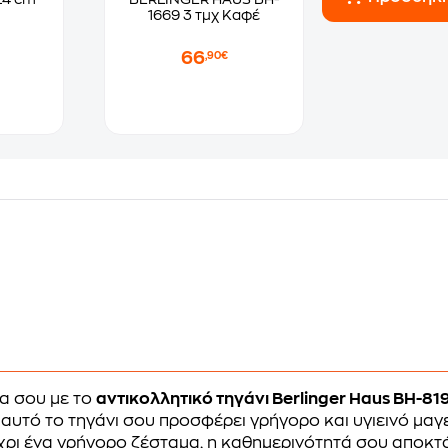
1669 3 τμχ Καφέ
66
,90€
να σου με το
αντικολλητικό τηγάνι Berlinger Haus BH-81
 αυτό το τηγάνι σου προσφέρει γρήγορο και υγιεινό μαγ
ρι ένα γρήγορο ζέσταμα, η καθημερινότητά σου αποκτά