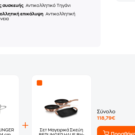
ς συσκευής
Αντικολλητικό Τηγάνι
κολλητική επικάλυψη
Αντικολλητική
νεια
Σύνολο
118,79€
LINGER
Σετ Μαγειρικά Σκεύη
Προσθήκ
24 cm
BERLINGER HAUS BH-