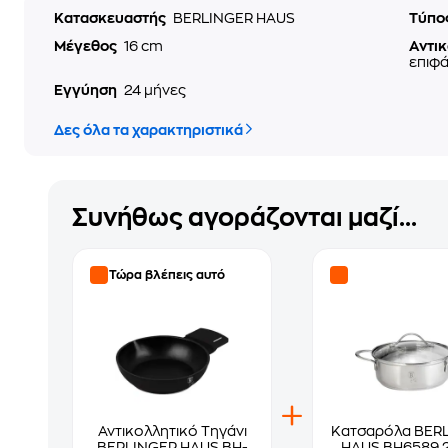
Κατασκευαστής
BERLINGER HAUS
Τύπο
Μέγεθος
16 cm
Αντι
επιφά
Εγγύηση
24 μήνες
Δες όλα τα χαρακτηριστικά
Συνήθως αγοράζονται μαζί...
Τώρα βλέπεις αυτό
Αντικολλητικό Τηγάνι
Κατσαρόλα BER
BERLINGER HAUS BH-
HAUS BH6589 