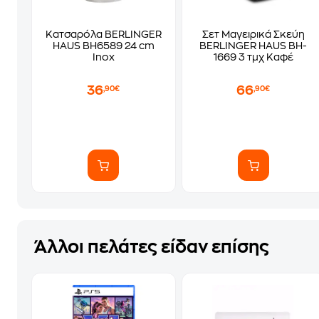
Κατσαρόλα BERLINGER
Σετ Μαγειρικά Σκεύη
HAUS BH6589 24 cm
BERLINGER HAUS BH-
Inox
1669 3 τμχ Καφέ
36
66
,90€
,90€
Άλλοι πελάτες είδαν επίσης