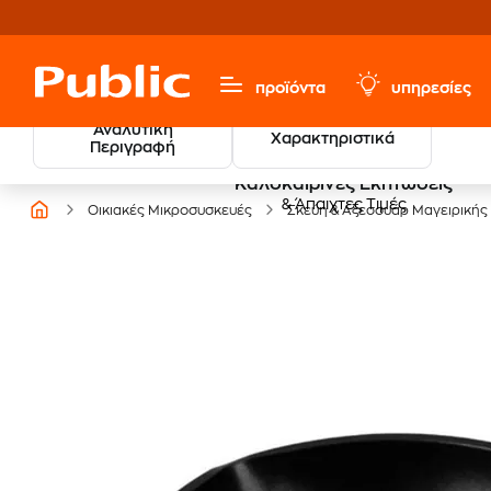
προϊόντα
υπηρεσίες
Αναλυτική
Χαρακτηριστικά
Περιγραφή
Καλοκαιρινές Εκπτώσεις
& Άπαιχτες Τιμές
Οικιακές Μικροσυσκευές
Σκεύη & Αξεσουάρ Μαγειρικής