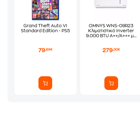
Grand Theft Auto VI
OMNYS WNS-09R23
Standard Edition - PS5
Κλιματιστικό Inverter
9.000 BTU A++/A+++ με
WiFi
79
279
,89€
,00€