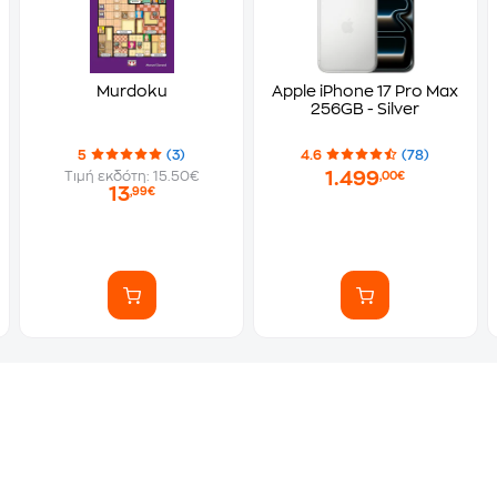
Murdoku
Apple iPhone 17 Pro Max
256GB - Silver
5
(3)
4.6
(78)
1.499
Τιμή εκδότη: 15.50€
,00€
13
,99€