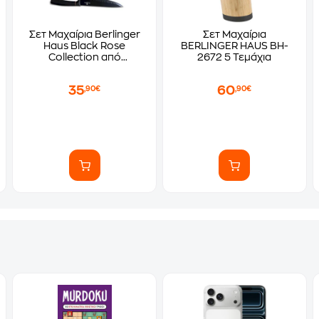
Σετ Μαχαίρια Berlinger
Σετ Μαχαίρια
Haus Black Rose
BERLINGER HAUS BH-
Collection από
2672 5 Τεμάχια
Ανοξείδωτο Ατσάλι με
Επιφάνεια Κοπής από
35
60
,90€
,90€
Μπαμπού 5 Τμχ