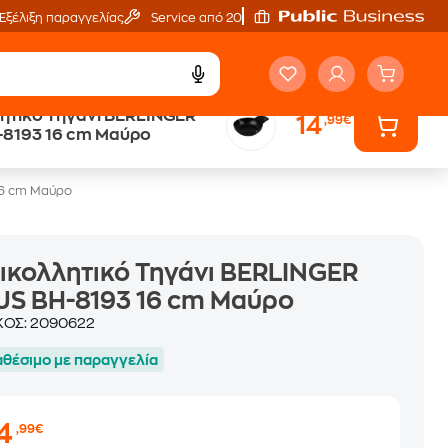
Εξέλιξη παραγγελίας
Service από 20'
ητικό Τηγάνι BERLINGER
14
,99€
ά
Public επιστροφή €
-8193 16 cm Μαύρο
κέρδος σε κάθε αγορά
16 cm Μαύρο
ικολλητικό Τηγάνι BERLINGER
US BH-8193 16 cm Μαύρο
ΚΟΣ:
2090622
αθέσιμο με παραγγελία
14
,99€