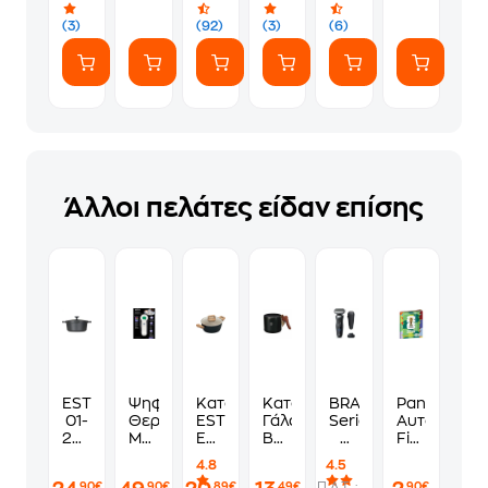
(7
ευγενικά
Αυτοκόλλητα)
(3)
(92)
(3)
(6)
Άλλοι πελάτες είδαν επίσης
ESTIA
Ψηφιακό
Κατσαρόλα
Κατσαρολάκι
BRAUN
Panini
01-
Θερμόμετρο
ESTIA
Γάλακτος
Series
Αυτοκόλλη
28459
Μετώπου
EARTH
BERLINGER
7
Fifa
Κατσαρόλα
Braun
0110201
HAUS
72-
World
4.8
4.5
Βαθιά
BNT400WE
20
BH6136
G1200S
Cup
Π.Λ.Τ. :
,90€
,90€
,89€
,49€
,90€