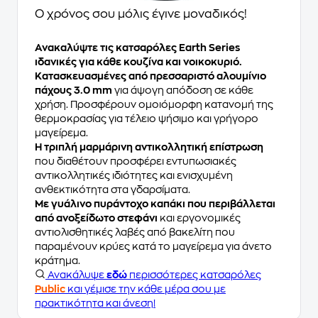
Ο χρόνος σου μόλις έγινε μοναδικός!
Ανακαλύψτε τις κατσαρόλες Earth Series
ιδανικές για κάθε κουζίνα και νοικοκυριό.
Κατασκευασμένες από πρεσσαριστό αλουμίνιο
πάχους 3.0 mm
για άψογη απόδοση σε κάθε
χρήση. Προσφέρουν ομοιόμορφη κατανομή της
θερμοκρασίας για τέλειο ψήσιμο και γρήγορο
μαγείρεμα.
Η τριπλή μαρμάρινη αντικολλητική επίστρωση
που διαθέτουν προσφέρει εντυπωσιακές
αντικολλητικές ιδιότητες και ενισχυμένη
ανθεκτικότητα στα γδαρσίματα.
Με γυάλινο πυράντοχο καπάκι που περιβάλλεται
από ανοξείδωτο στεφάνι
και εργονομικές
αντιολισθητικές λαβές από βακελίτη που
παραμένουν κρύες κατά το μαγείρεμα για άνετο
κράτημα.
Ανακάλυψε
εδώ
περισσότερες κατσαρόλες
Public
και γέμισε την κάθε μέρα σου με
πρακτικότητα και άνεση!