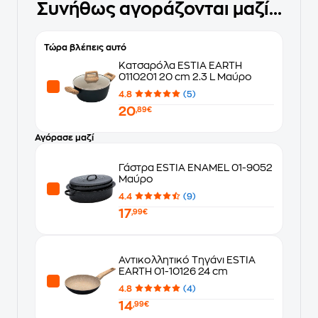
Συνήθως αγοράζονται μαζί...
Τώρα βλέπεις αυτό
Κατσαρόλα ESTIA EARTH
0110201 20 cm 2.3 L Μαύρο
4.8
(5)
20
,89€
Αγόρασε μαζί
Γάστρα ESTIA ENAMEL 01-9052
Μαύρο
4.4
(9)
17
,99€
Αντικολλητικό Τηγάνι ESTIA
EARTH 01-10126 24 cm
4.8
(4)
14
,99€