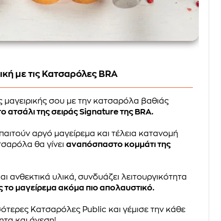
ική με τις Κατσαρόλες BRA
ς μαγειρικής σου με την κατσαρόλα βαθιάς
 ατσάλι της σειράς Signature της BRA.
απαιτούν αργό μαγείρεμα και τέλεια κατανομή
τσαρόλα θα γίνει
αναπόσπαστο κομμάτι της
ι ανθεκτικά υλικά, συνδυάζει λειτουργικότητα
 το μαγείρεμα ακόμα πιο απολαυστικό.
ότερες Κατσαρόλες Public και γέμισε την κάθε
ητα και άνεση!