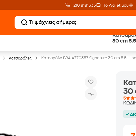
210 8181333
Το Wallet μου
Κατσαρόλ
Clearance
Δωρεάν Μεταφορικ
30 cm 5.5
Μικροσυσκευών
με Public+ Delivery
Κατσαρόλα BRA A770357 Signature 30 cm 5.5 L In
Κατσαρόλες
Κατ
30 
5
ΚΩΔΙ
Δι