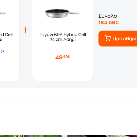
Σύνολο
184,68€
d Cell
Τηγάνι BRA Hybrid Cell
Προσθήκ
ί
24 cm Ασημί
(3)
49
,90€