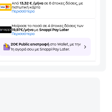
Από
13,32 € /μήνα
σε 6 άτοκες δόσεις, με
πιστωτική κάρτα
Περισσότερα
Μοίρασε το ποσό σε 4 άτοκες δόσεις των
19,97€/μήνα
με
Snappi Pay Later
Περισσότερα
20€ Public επιστροφή
στο Wallet, με την
1η αγορά σου με Snappi Pay Later.