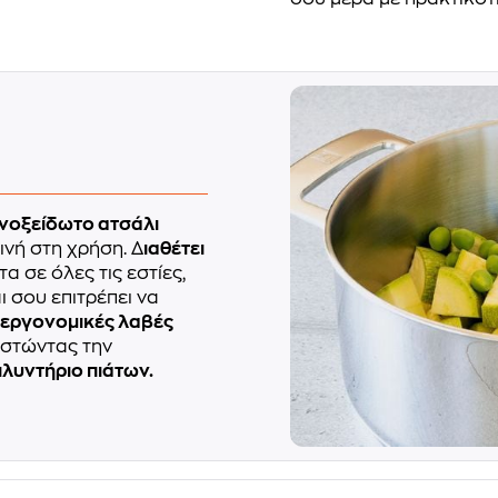
νοξείδωτο ατσάλι
ινή στη χρήση. Δ
ιαθέτει
 σε όλες τις εστίες,
ι σου επιτρέπει να
 εργονομικές λαβές
θιστώντας την
πλυντήριο πιάτων.