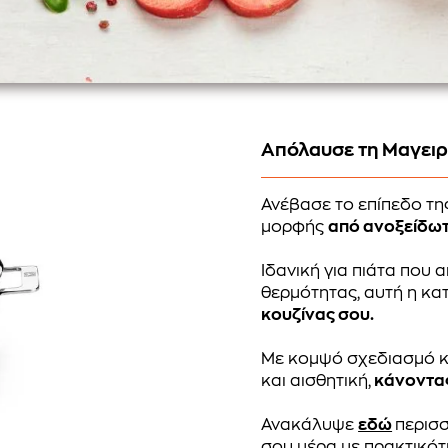
Απόλαυσε τη Μαγειρ
Ανέβασε το επίπεδο τη
μορφής
από ανοξείδωτο
Ιδανική για πιάτα που 
θερμότητας, αυτή η κα
κουζίνας σου.
Με κομψό σχεδιασμό κα
και αισθητική,
κάνοντας
Ανακάλυψε
εδώ
περισσ
σου μέρα με πρακτικότ