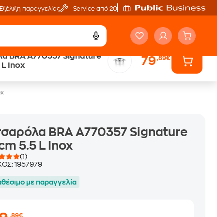
Εξέλιξη παραγγελίας
Service από 20'
α BRA A770357 Signature
79
,89€
ά
Public επιστροφή €
 L Inox
κέρδος σε κάθε αγορά
ox
σαρόλα BRA A770357 Signature
cm 5.5 L Inox
(1)
ΚΟΣ:
1957979
αθέσιμο με παραγγελία
,89€