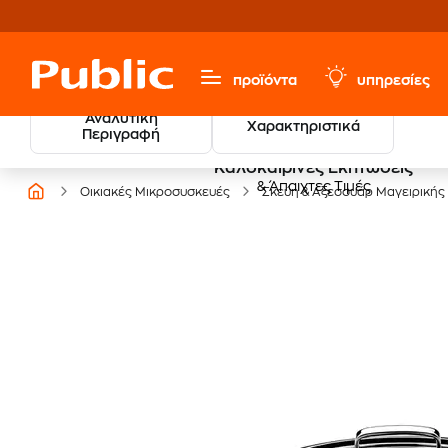
προϊόντα
υπηρεσίες
Αναλυτική
Χαρακτηριστικά
Περιγραφή
Καλοκαιρινές Εκπτώσεις
& Άπαιχτες Τιμές
Οικιακές Μικροσυσκευές
Σκεύη & Αξεσουάρ Μαγειρικής