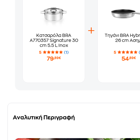
Κατσαρόλα BRA
Τηγάνι BRA Hybri
A770357 Signature 30
26 cm Ασημ
cm 5.5 L Inox
5
(1)
5
79
54
,89€
,89€
Αναλυτική Περιγραφή