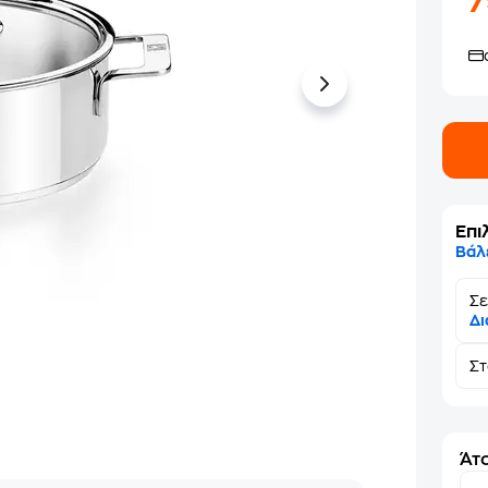
Επι
Βάλ
Σε
Δι
Σ
Άτο