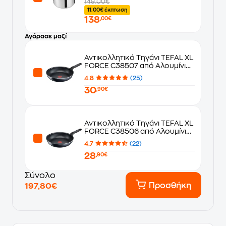
149.00€
11.00€ έκπτωση
138
,00€
Αγόρασε μαζί
Αντικολλητικό Τηγάνι TEFAL XL
FORCE C38507 από Αλουμίνιο
30 cm Μαύρο
4.8
(25)
30
,90€
Αντικολλητικό Τηγάνι TEFAL XL
FORCE C38506 από Αλουμίνιο
28 cm Μαύρο
4.7
(22)
28
,90€
Σύνολο
Προσθήκη
197,80€