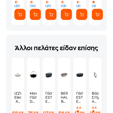
cm
224158
Inox
28
(21)
(10)
(21)
(13)
(2)
(3)
cm
Κόκκινο
Άλλοι πελάτες είδαν επίσης
IZZY
Μαντεμένια
Γάστρα
BERLINGER
Γάστρα
Βάση
Elea
Γάστρα
ESTIA
HAUS
ESTIA
Στήριξης
XL
Dutch
ENAMEL
BH-
ENAMEL
Αυτοκινήτο
225040
Oven
PREMIUM
8778
01-
Αεραγωγού
4.4
4.4
Γάστρα
THE
01-
Μαντεμένια
9052
Sbs
,90€
,90€
,90€
,90€
,99€
,99€