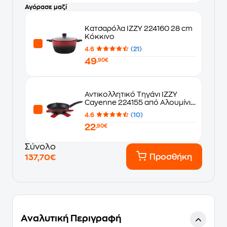
Αγόρασε μαζί
Κατσαρόλα IZZY 224160 28 cm
Κόκκινο
4.6
(21)
49
,90€
Αντικολλητικό Τηγάνι IZZY
Cayenne 224155 από Αλουμίνιο
24 cm
4.6
(10)
22
,90€
Σύνολο
Προσθήκη
137,70€
Αναλυτική Περιγραφή