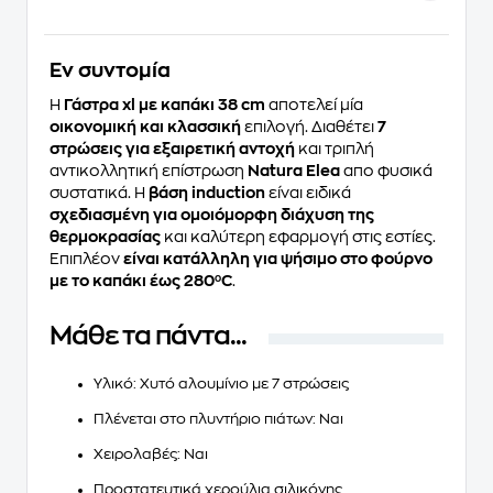
Eν συντομία
Η
Γάστρα xl με καπάκι 38 cm
αποτελεί μία
οικονομική και κλασσική
επιλογή. Διαθέτει
7
στρώσεις για εξαιρετική αντοχή
και τριπλή
αντικολλητική επίστρωση
Natura Elea
απο φυσικά
συστατικά. Η
βάση induction
είναι ειδικά
σχεδιασμένη για ομοιόμορφη διάχυση της
θερμοκρασίας
και καλύτερη εφαρμογή στις εστίες.
Επιπλέον
είναι κατάλληλη για ψήσιμο στο φούρνο
με το καπάκι έως 280⁰C
.
Μάθε τα πάντα...
Υλικό: Χυτό αλουμίνιο με 7 στρώσεις
Πλένεται στο πλυντήριο πιάτων: Ναι
Χειρολαβές: Ναι
Προστατευτικά χερούλια σιλικόνης