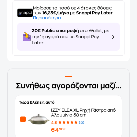
Μοίρασε το ποσό σε 4 άτοκες δόσεις
των
16,23€/μήνα
με
Snappi Pay Later
Περισσότερα
20€ Public επιστροφή
στο Wallet, με
την 1η αγορά σου με Snappi Pay
Later.
Συνήθως αγοράζονται μαζί...
Τώρα βλέπεις αυτό
IZZY ELEA XL Ρηχή Γάστρα από
Αλουμίνιο 38 cm
4.8
(5)
64
,90€