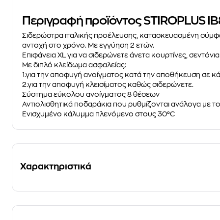
Περιγραφή προϊόντος STIROPLUS IB
Σιδερώστρα ιταλικής προέλευσης, κατασκευασμένη σύμφων
αντοχή στο χρόνο. Με εγγύηση 2 ετών.
Επιφάνεια XL για να σιδερώνετε άνετα κουρτίνες, σεντόνι
Με διπλό κλείδωμα ασφαλείας:
1.για την αποφυγή ανοίγματος κατά την αποθήκευση σε κ
2.για την αποφυγή κλεισίματος καθώς σιδερώνετε.
Σύστημα εύκολου ανοίγματος 8 θέσεων
Αντιολισθητικά ποδαράκια που ρυθμίζονται ανάλογα με τ
Ενισχυμένο κάλυμμα πλενόμενο στους 30°C
Χαρακτηριστικά