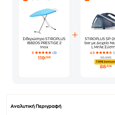
Σιδερώστρα STIROPLUS
STIROPLUS SP-20
IB820S PRESTIGE 2
bar με Δοχείο Nε
Inox
L Μπλε Σύστ
Σιδερώματ
5
(3)
4.5
(
119
96.89€
,00€
7.99€ έκπτωσ
88
,90€
Αναλυτική Περιγραφή