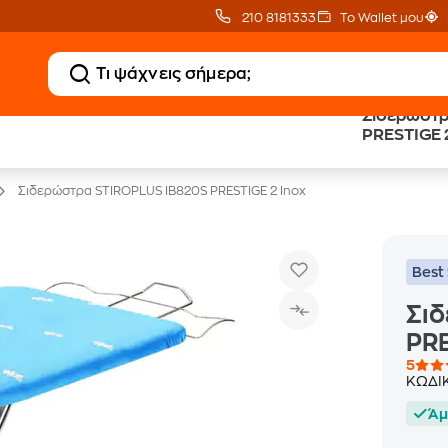
210 8181333
Το Wallet μου
Σιδερώστρ
Clearance
Δωρεάν Μεταφορικ
PRESTIGE 
Μικροσυσκευών
με Public+ Delivery
Σιδερώστρα STIROPLUS IB820S PRESTIGE 2 Inox
Best 
Σι
PRE
5
ΚΩΔΙ
Άμ