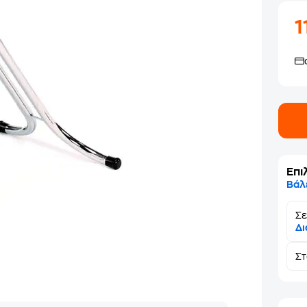
1
Επι
Βάλ
Σε
Δι
Σ