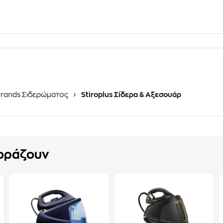
rands Σιδερώματος
Stiroplus Σίδερα & Αξεσουάρ
γοράζουν