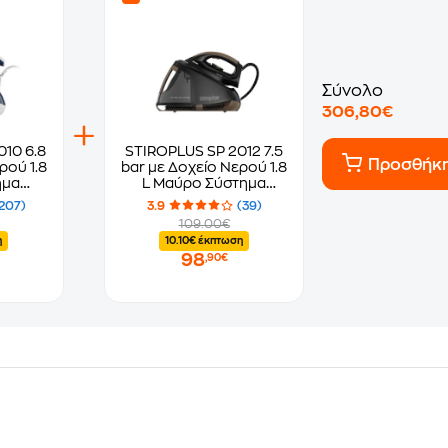
Σύνολο
306,80€
10 6.8
STIROPLUS SP 2012 7.5
Προσθήκ
ρού 1.8
bar με Δοχείο Νερού 1.8
ημα
L Μαύρο Σύστημα
ος
Σιδερώματος
207)
3.9
(39)
109.00€
η
10.10€ έκπτωση
98
,90€