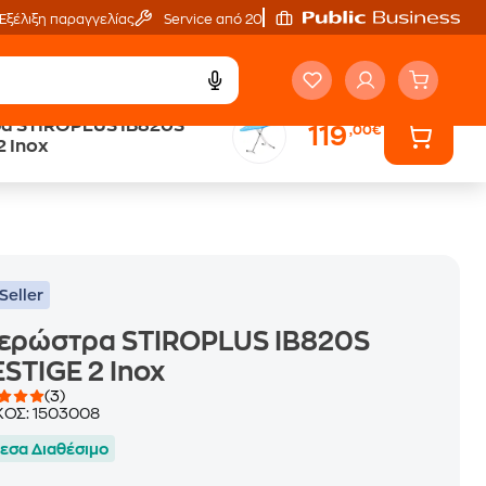
Εξέλιξη παραγγελίας
Service από 20'
α STIROPLUS IB820S
119
,00€
ά
Public επιστροφή €
2 Inox
κέρδος σε κάθε αγορά
Seller
δερώστρα STIROPLUS IB820S
STIGE 2 Inox
(3)
ΚΟΣ:
1503008
εσα Διαθέσιμο