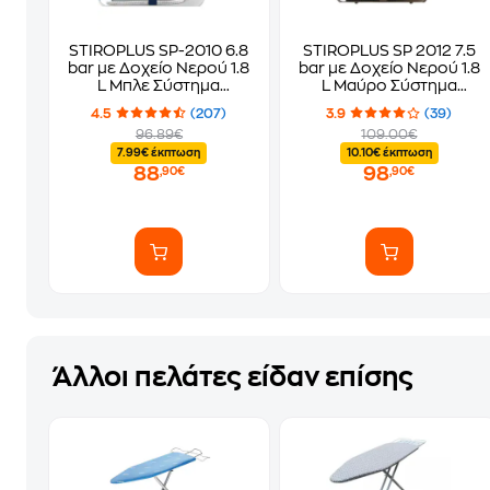
STIROPLUS SP-2010 6.8
STIROPLUS SP 2012 7.5
bar με Δοχείο Nερού 1.8
bar με Δοχείο Νερού 1.8
L Μπλε Σύστημα
L Μαύρο Σύστημα
Σιδερώματος
Σιδερώματος
4.5
(207)
3.9
(39)
96.89€
109.00€
7.99€ έκπτωση
10.10€ έκπτωση
88
98
,90€
,90€
Άλλοι πελάτες είδαν επίσης