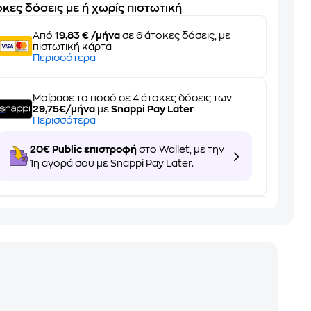
κες δόσεις με ή χωρίς πιστωτική
Από
19,83 € /μήνα
σε 6 άτοκες δόσεις, με
πιστωτική κάρτα
Περισσότερα
Μοίρασε το ποσό σε 4 άτοκες δόσεις των
29,75€/μήνα
με
Snappi Pay Later
Περισσότερα
20€ Public επιστροφή
στο Wallet, με την
1η αγορά σου με Snappi Pay Later.