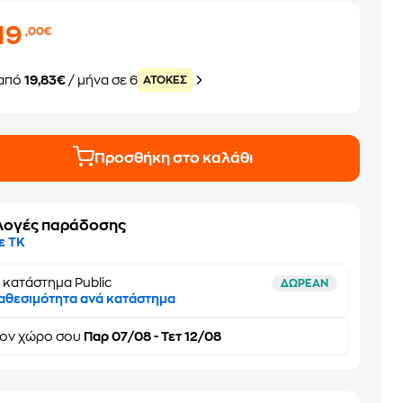
19
,00€
από
19,83€
/ μήνα σε 6
ATOKEΣ
Προσθήκη στο καλάθι
λογές παράδοσης
ε ΤΚ
 κατάστημα Public
ΔΩΡΕΑΝ
αθεσιμότητα ανά κατάστημα
τον
χώρο σου
Παρ 07/08 - Τετ 12/08