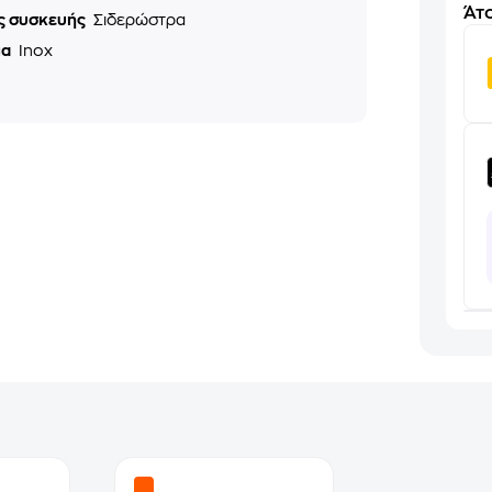
Άτο
ς συσκευής
Σιδερώστρα
μα
Inox