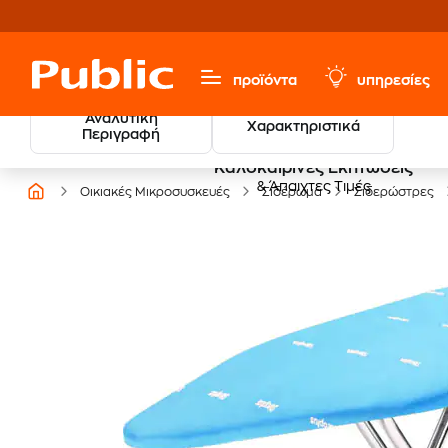
προϊόντα
υπηρεσίες
Αναλυτική
Χαρακτηριστικά
Περιγραφή
Καλοκαιρινές Εκπτώσεις
& Άπαιχτες Τιμές
Οικιακές Μικροσυσκευές
Σιδέρωμα
Σιδερώστρες