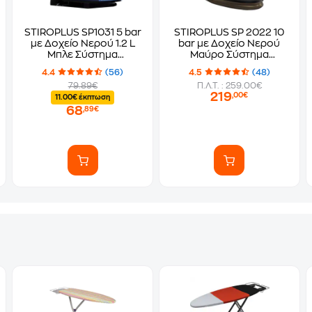
STIROPLUS SP1031 5 bar
STIROPLUS SP 2022 10
με Δοχείο Νερού 1.2 L
bar με Δοχείο Νερού
Μπλε Σύστημα
Μαύρο Σύστημα
Σιδερώματος
Σιδερώματος
4.4
(56)
4.5
(48)
79.89€
Π.Λ.Τ. : 259.00€
219
,00€
11.00€ έκπτωση
68
,89€