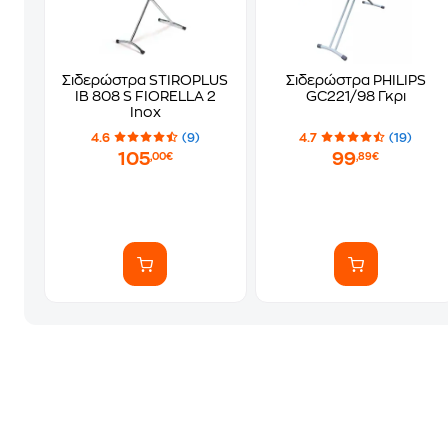
Σιδερώστρα STIROPLUS
Σιδερώστρα PHILIPS
IB 808 S FIORELLA 2
GC221/98 Γκρι
Inox
4.6
(9)
4.7
(19)
105
99
,00€
,89€