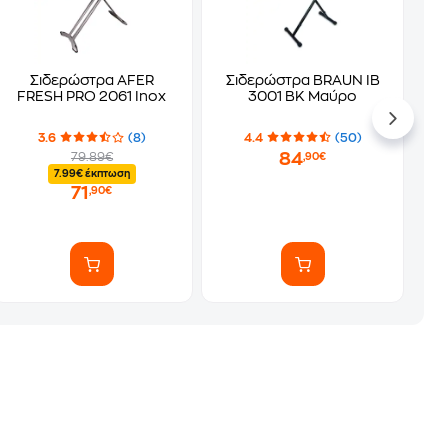
Σιδερώστρα AFER
Σιδερώστρα BRAUN IB
FRESH PRO 2061 Inox
3001 BK Μαύρο
3.6
(8)
4.4
(50)
84
79.89€
,90€
7.99€ έκπτωση
71
,90€