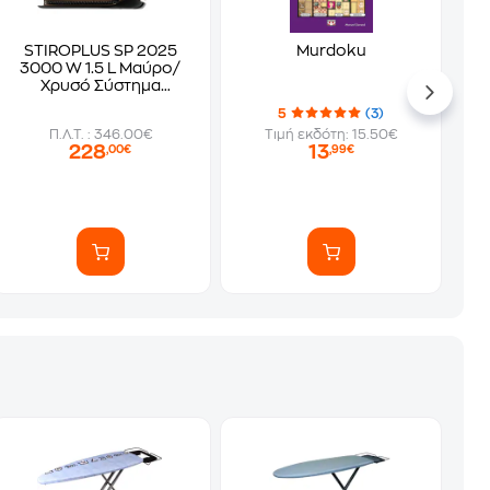
STIROPLUS SP 2025
Murdoku
3000 W 1.5 L Μαύρο/
Χρυσό Σύστημα
Σιδερώματος
5
(3)
Π.Λ.Τ. : 346.00€
Τιμή εκδότη: 15.50€
228
13
,00€
,99€