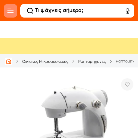
Ραπτομηχαν
Οικιακές Μικροσυσκευές
Ραπτομηχανές