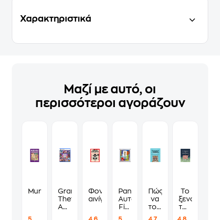
Χαρακτηριστικά
Μαζί με αυτό, οι
περισσότεροι αγοράζουν
Murdoku
Grand
Φονικά
Panini
Πώς
Το
Theft
αινίγματα
Αυτοκόλλητα
να
ξενοδοχείο
Auto
Fifa
τους
των
VI
World
λες
συναισθημ
5
4.6
5
4.7
4.8