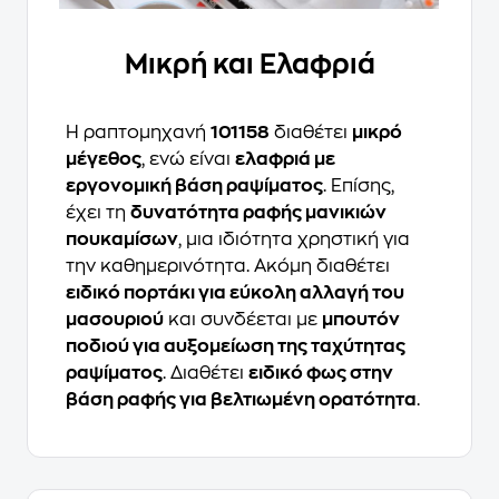
Μικρή και Ελαφριά
Η ραπτομηχανή
101158
διαθέτει
μικρό
μέγεθος
, ενώ είναι
ελαφριά με
εργονομική βάση ραψίματος
. Επίσης,
έχει τη
δυνατότητα ραφής μανικιών
πουκαμίσων
, μια ιδιότητα χρηστική για
την καθημερινότητα. Ακόμη διαθέτει
ειδικό πορτάκι για εύκολη αλλαγή του
μασουριού
και συνδέεται με
μπουτόν
ποδιού για αυξομείωση της ταχύτητας
ραψίματος
. Διαθέτει
ειδικό φως στην
βάση ραφής για βελτιωμένη ορατότητα
.