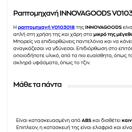
Ραπτομηχανή INNOVAGOODS V0103
Η
ραπτομηχανή V0103018
της
INNOVAGOODS
είνα
απλή στη χρήση της και χάρη στο
μικρό της μέγεθ
Μπορείς να επιδιορθώνεις παντελόνια και να κάν
αναγκάζεσαι να γδύνεσαι. Επιδιόρθωση στο επιτόπ
οποιοδήποτε υλικό, από τα πιο ευαίσθητα, όπως το 
σκληρά υφάσματα, όπως το τζιν.
Μάθε τα πάντα
Είναι κατασκευασμένη από
ABS
και διαθέτει
καιν
Επιπλεον, η κατασκευή της είναι ελαφριά και είνα