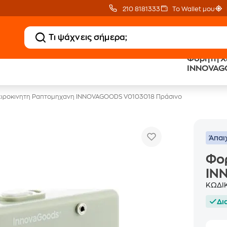
210 8181333
Το Wallet μου
Φορητη Χ
Clearance
Δωρεάν Μεταφορικ
INNOVAG
Μικροσυσκευών
με Public+ Delivery
ειροκινητη Ραπτομηχανη INNOVAGOODS V0103018 Πράσινο
Άπαι
Φο
IN
ΚΩΔΙ
Δι