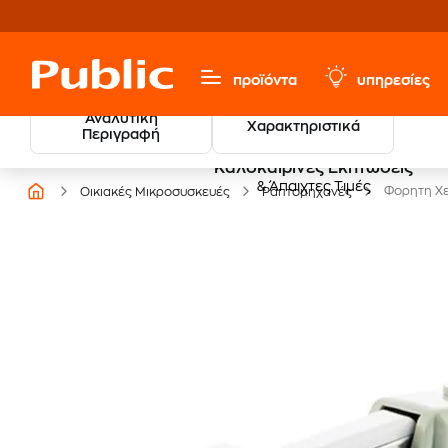
προϊόντα
υπηρεσίες
Αναλυτική
Χαρακτηριστικά
Περιγραφή
Καλοκαιρινές Εκπτώσεις
& Άπαιχτες Τιμές
Φορητη Χ
Οικιακές Μικροσυσκευές
Ραπτομηχανές