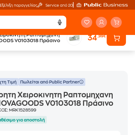
Εξέλιξη παραγγελίας
Service από 20'
ειροκινητη Ραπτομηχανη
34
,99€
ά
Public επιστροφή €
OODS V0103018 Πράσινο
κέρδος σε κάθε αγορά
χτη Τιμή
Πωλείται από Public Partner
ρητη Χειροκινητη Ραπτομηχανη
NOVAGOODS V0103018 Πράσινο
ΚΟΣ:
MRK1528599
αθέσιμο για αποστολή