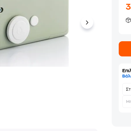
Επι
Βάλ
Σ
Μη