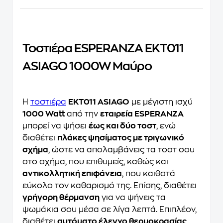
Τοστιέρα ESPERANZA EKT011
ASIAGO 1000W Μαύρο
Η
τοστιέρα
EKT011 ASIAGO
με μέγιστη ισχύ
1000 Watt
από την
εταιρεία ESPERANZA
μπορεί να ψήσει
έως και δύο τοστ
, ενώ
διαθέτει
πλάκες ψησίματος με τριγωνικό
σχήμα
, ώστε να απολαμβάνεις τα τοστ σου
στο σχήμα, που επιθυμείς, καθώς και
αντικολλητική επιφάνεια
, που καιθστά
εύκολο τον καθαρισμό της. Επίσης, διαθέτει
γρήγορη θέρμανση
για να ψήνεις τα
ψωμάκια σου μέσα σε λίγα λεπτά. Επιπλέον,
διαθέτει
αυτόματο έλεγχο θερμοκρασίας
,