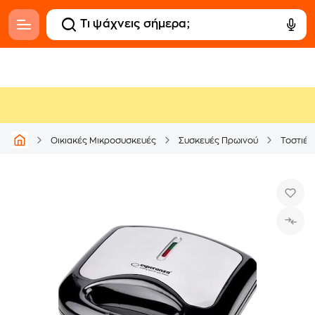
Οικιακές Μικροσυσκευές
Συσκευές Πρωινού
Τοστιέρ