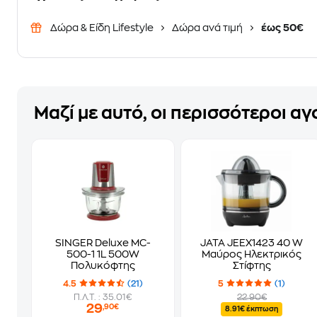
Δώρα & Είδη Lifestyle
Δώρα ανά τιμή
έως 50€
Μαζί με αυτό, οι περισσότεροι α
SINGER Deluxe MC-
JATA JEEX1423 40 W
500-1 1L 500W
Μαύρος Ηλεκτρικός
Πολυκόφτης
Στίφτης
4.5
(21)
5
(1)
Π.Λ.Τ. : 35.01€
22.90€
29
,90€
8.91€ έκπτωση