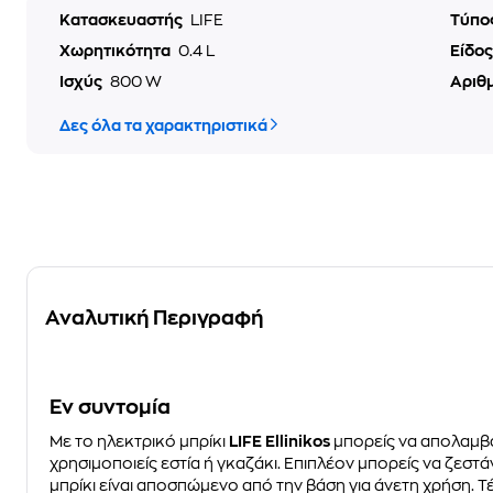
Κατασκευαστής
LIFE
Τύπο
Χωρητικότητα
0.4 L
Είδο
Ισχύς
800 W
Αριθ
Δες όλα τα χαρακτηριστικά
Αναλυτική Περιγραφή
Eν συντομία
Με το ηλεκτρικό μπρίκι
LIFE Ellinikos
μπορείς να απολαμβά
χρησιμοποιείς εστία ή γκαζάκι. Επιπλέον μπορείς να ζεστ
μπρίκι είναι αποσπώμενο από την βάση για άνετη χρήση. Τέ