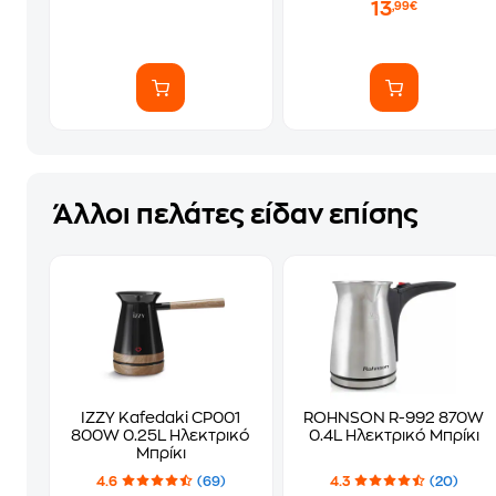
13
,99€
Άλλοι πελάτες είδαν επίσης
IZZY Kafedaki CP001
ROHNSON R-992 870W
800W 0.25L Ηλεκτρικό
0.4L Ηλεκτρικό Μπρίκι
Μπρίκι
4.6
(69)
4.3
(20)