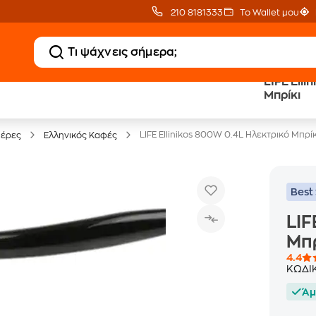
210 8181333
Το Wallet μου
LIFE Ell
Clearance
Δωρεάν Μεταφορικ
Μπρίκι
Μικροσυσκευών
με Public+ Delivery
LIFE Ellinikos 800W 0.4L Ηλεκτρικό Μπρίκ
ιέρες
Ελληνικός Καφές
Best 
LIF
Μπρ
4.4
ΚΩΔΙ
Άμ