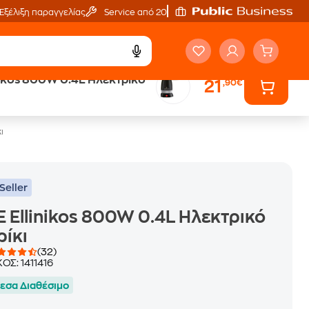
Εξέλιξη παραγγελίας
Service από 20'
inikos 800W 0.4L Ηλεκτρικό
21
,90€
ά
Public επιστροφή €
κέρδος σε κάθε αγορά
ι
Seller
E Ellinikos 800W 0.4L Ηλεκτρικό
ίκι
(32)
ΚΟΣ:
1411416
εσα Διαθέσιμο