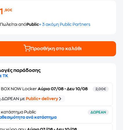
1
,90€
Πωλείται από
Public
+ 3 ακόμη Public Partners
Προσθήκη στο καλάθι
λογές παράδοσης
ε ΤΚ
ε
BOX NOW Locker
Αύριο 07/08 - Δευ 10/08
2,00€
ή ΔΩΡΕΑΝ με
Public+ delivery
 κατάστημα Public
ΔΩΡΕΑΝ
αθεσιμότητα ανά κατάστημα
τον
χώρο σου
Αύριο 07/08 - Δευ 10/08