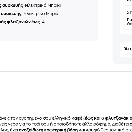
ς συσκευής
Ηλεκτρικό Μπρίκι
Στ
ς συσκευής
Ηλεκτρικό Μπρίκι
Γι
μός φλιτζανιών έως
4
Θε
Άτο
νεις τον αγαπημένο σου ελληνικό καφέ (
έως και 6 φλυτζανάκι
άνεις νερό για το τσάι σου ή οποιοδήποτε άλλο ρόφημα. Διαθέτει
c
λος, έχει
ανοξείδωτη εσωτερική βάση
και κρυφό θερμαντικό στο