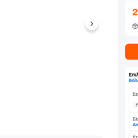
2
Επι
Βάλ
Σ
Σε
Δι
Σ