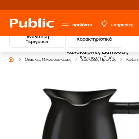
προϊόντα
υπηρεσίες
Αναλυτική
Χαρακτηριστικά
Περιγραφή
Καλοκαιρινές Εκπτώσεις
& Άπαιχτες Τιμές
Οικιακές Μικροσυσκευές
Συσκευές Πρωινού
Καφετ