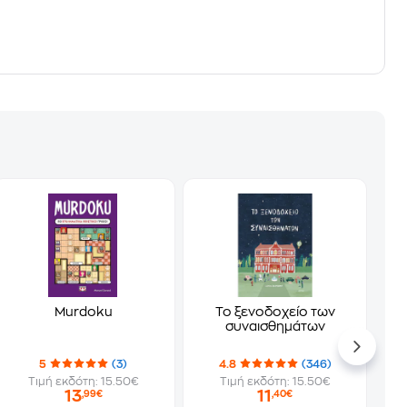
Murdoku
Το ξενοδοχείο των
συναισθημάτων
5
(3)
4.8
(346)
Τιμή εκδότη: 15.50€
Τιμή εκδότη: 15.50€
13
11
,99€
,40€