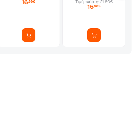
16
Τιμή εκδότη: 21.80€
,99€
15
,98€