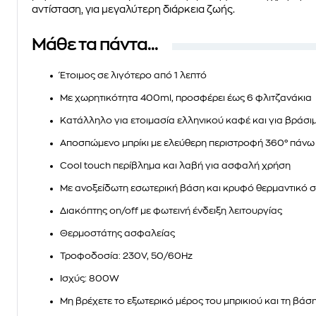
αντίσταση, για μεγαλύτερη διάρκεια ζωής.
Μάθε τα πάντα...
Έτοιμος σε λιγότερο από 1 λεπτό
Με χωρητικότητα
400ml
, προσφέρει έως 6 φλιτζανάκια
Κατάλληλο για ετοιμασία ελληνικού καφέ και για βράσιμ
Αποσπώμενο μπρίκι με ελεύθερη περιστροφή
360°
πάνω 
Cool touch περίβλημα και λαβή για ασφαλή χρήση
Με ανοξείδωτη εσωτερική βάση και κρυφό θερμαντικό στ
Διακόπτης
on/off
με φωτεινή ένδειξη λειτουργίας
Θερμοστάτης ασφαλείας
Τροφοδοσία:
230V, 50/60Hz
Ισχύς:
800W
Μη βρέχετε το εξωτερικό μέρος του μπρικιού και τη βάση