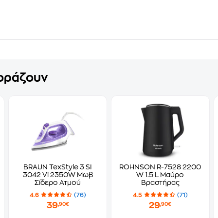
γοράζουν
BRAUN TexStyle 3 SI
ROHNSON R-7528 2200
3042 Vi 2350W Μωβ
W 1.5 L Μαύρο
Σίδερο Ατμού
Βραστήρας
4.6
(76)
4.5
(71)
39
29
,90€
,90€