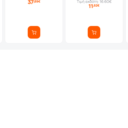
37
Τιμή εκδότη: 16.60€
,89€
11
,62€