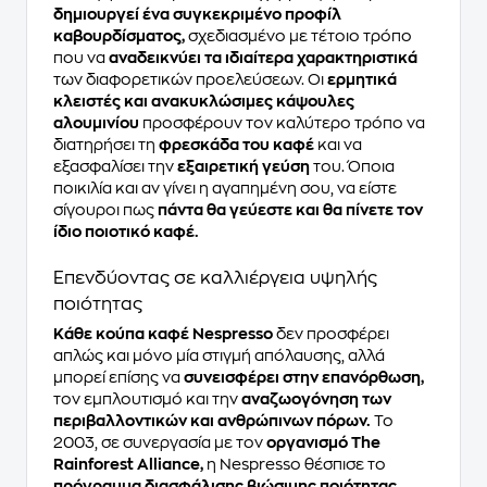
δημιουργεί ένα συγκεκριμένο προφίλ
καβουρδίσματος,
σχεδιασμένο με τέτοιο τρόπο
που να
αναδεικνύει τα ιδιαίτερα χαρακτηριστικά
των διαφορετικών προελεύσεων. Οι
ερμητικά
κλειστές και ανακυκλώσιμες κάψουλες
αλουμινίου
προσφέρουν τον καλύτερο τρόπο να
διατηρήσει τη
φρεσκάδα του καφέ
και να
εξασφαλίσει την
εξαιρετική γεύση
του. Όποια
ποικιλία και αν γίνει η αγαπημένη σου, να είστε
σίγουροι πως
πάντα θα γεύεστε και θα πίνετε τον
ίδιο ποιοτικό καφέ.
Επενδύοντας σε καλλιέργεια υψηλής
ποιότητας
Κάθε κούπα καφέ Nespresso
δεν προσφέρει
απλώς και μόνο μία στιγμή απόλαυσης, αλλά
μπορεί επίσης να
συνεισφέρει στην επανόρθωση,
τον εμπλουτισμό και την
αναζωογόνηση των
περιβαλλοντικών και ανθρώπινων πόρων.
Το
2003, σε συνεργασία με τον
οργανισμό The
Rainforest Alliance,
η Nespresso θέσπισε το
πρόγραμμα διασφάλισης βιώσιμης ποιότητας