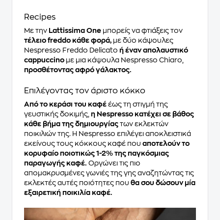
Recipes
Με την
Lattissima One
μπορείς να φτιάξεις τον
τέλειο freddo κάθε φορά,
με δύο κάψουλες
Nespresso Freddo Delicato
ή έναν απολαυστικό
cappuccino
με μια κάψουλα Nespresso Chiaro,
προσθέτοντας αφρό γάλακτος.
Επιλέγοντας τον άριστο κόκκο
Από το κεράσι του καφέ
έως τη στιγμή της
γευστικής δοκιμής,
η Nespresso κατέχει σε βάθος
κάθε βήμα της δημιουργίας
των εκλεκτών
ποικιλιών της. Η Nespresso επιλέγει αποκλειστικά
εκείνους τους κόκκους καφέ που
αποτελούν το
κορυφαίο ποιοτικώς 1-2% της παγκόσμιας
παραγωγής καφέ.
Οργώνει τις πιο
απομακρυσμένες γωνιές της γης αναζητώντας τις
εκλεκτές αυτές ποιότητες που
θα σου δώσουν μία
εξαιρετική ποικιλία καφέ.