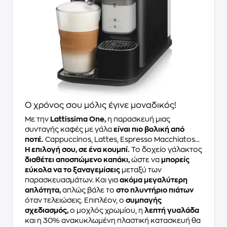
Ο χρόνος σου μόλις έγινε μοναδικός!
Με την
Lattissima One,
η παρασκευή μιας
συνταγής καφές με γάλα
είναι πιο βολική από
ποτέ.
Cappuccinos, Lattes, Espresso Macchiatos...
Η επιλογή σου, σε ένα κουμπί.
Το δοχείο γάλακτος
διαθέτει αποσπώμενο καπάκι,
ώστε να
μπορείς
εύκολα να το ξαναγεμίσεις
μεταξύ των
παρασκευασμάτων. Και για
ακόμα μεγαλύτερη
απλότητα,
απλώς βάλε το
στο πλυντήριο πιάτων
όταν τελειώσεις. Επιπλέον, ο
συμπαγής
σχεδιασμός,
ο μοχλός χρωμίου, η
λεπτή γυαλάδα
και η 30% ανακυκλωμένη πλαστική κατασκευή θα