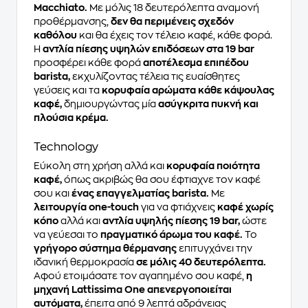
Macchiato.
Με μόλις 18 δευτερόλεπτα αναμονή
προθέρμανσης,
δεν θα περιμένεις σχεδόν
καθόλου
και θα έχεις τον τέλειο καφέ, κάθε φορά.
Η
αντλία πίεσης υψηλών επιδόσεων στα 19 bar
προσφέρει κάθε φορά
αποτέλεσμα επιπέδου
barista,
εκχυλίζοντας τέλεια τις ευαίσθητες
γεύσεις και τα
κορυφαία αρώματα κάθε κάψουλας
καφέ,
δημιουργώντας μία
ασύγκριτα πυκνή και
πλούσια κρέμα.
Technology
Εύκολη στη χρήση αλλά και
κορυφαία ποιότητα
καφέ,
όπως ακριβώς θα σου έφτιαχνε τον καφέ
σου και
ένας επαγγελματίας barista.
Με
λειτουργία one-touch
για να φτιάχνεις
καφέ χωρίς
κόπο
αλλά και
αντλία υψηλής πίεσης 19 bar,
ώστε
να γεύεσαι το
πραγματικό άρωμα του καφέ.
Το
γρήγορο σύστημα θέρμανσης
επιτυγχάνει την
ιδανική θερμοκρασία
σε μόλις 40 δευτερόλεπτα.
Αφού ετοιμάσατε τον αγαπημένο σου καφέ,
η
μηχανή Lattissima One απενεργοποιείται
αυτόματα,
έπειτα από 9 λεπτά αδράνειας