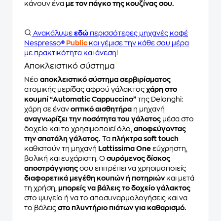
κάνουν ένα
με τον πάγκο της κουζίνας σου.
Ανακάλυψε
εδώ
περισσότερες μηχανές καφέ
Nespresso®
Public
και γέμισε την κάθε σου μέρα
με πρακτικότητα και άνεση!
Αποκλειστικό σύστημα
Νέο
αποκλειστικό σύστημα σερβιρίσματος
ατομικής μερίδας αφρού γάλακτος
χάρη στο
κουμπί “Automatic Cappuccino”
της Delonghi:
χάρη σε έναν
οπτικό αισθητήρα
η μηχανή
αναγνωρίζει την ποσότητα του γάλατος
μέσα στο
δοχείο και το χρησιμοποιεί όλο,
αποφεύγοντας
την σπατάλη γάλατος.
Τα
πλήκτρα soft touch
καθιστούν τη μηχανή
Lattissima One
εύχρηστη,
βολική και ευχάριστη. Ο
συρόμενος δίσκος
αποστράγγισης
σου επιτρέπει να χρησιμοποιείς
διαφορετικά μεγέθη κουπών ή ποτηριών
και μετά
τη χρήση,
μπορείς να βάλεις το δοχείο γάλακτος
στο ψυγείο ή να το αποσυναρμολογήσεις και να
το βάλεις
στο πλυντήριο πιάτων για καθαρισμό.