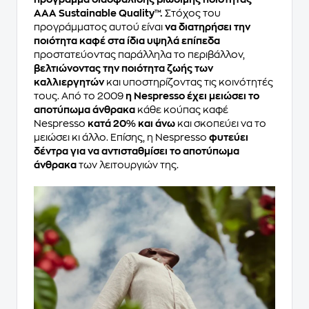
AAA Sustainable Quality™.
Στόχος του
προγράμματος αυτού είναι
να διατηρήσει την
ποιότητα καφέ στα ίδια υψηλά επίπεδα
προστατεύοντας παράλληλα το περιβάλλον,
βελτιώνοντας την ποιότητα ζωής των
καλλιεργητών
και υποστηρίζοντας τις κοινότητές
τους. Από το 2009
η Nespresso έχει μειώσει το
αποτύπωμα άνθρακα
κάθε κούπας καφέ
Nespresso
κατά 20% και άνω
και σκοπεύει να το
μειώσει κι άλλο. Επίσης, η Nespresso
φυτεύει
δέντρα για να αντισταθμίσει το αποτύπωμα
άνθρακα
των λειτουργιών της.