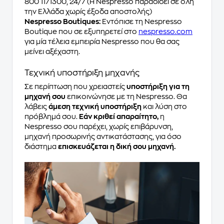
800 1171300, 24/7 (Η Nespresso παραδίδει σε όλη
την Ελλάδα χωρίς έξοδα αποστολής)
Nespresso Boutiques:
Εντόπισε τη Nespresso
Boutique που σε εξυπηρετεί στο
nespresso.com
για μία τέλεια εμπειρία Nespresso που θα σας
μείνει αξέχαστη.
Τεχνική υποστήριξη μηχανής
Σε περίπτωση που χρειαστείς
υποστήριξη για τη
μηχανή σου
επικοινώνησε με τη Nespresso. Θα
λάβεις
άμεση τεχνική υποστήριξη
και λύση στο
πρόβλημά σου.
Εάν κριθεί απαραίτητο,
η
Nespresso σου παρέχει, χωρίς επιβάρυνση,
μηχανή προσωρινής αντικατάστασης, για όσο
διάστημα
επισκευάζεται η δική σου μηχανή.