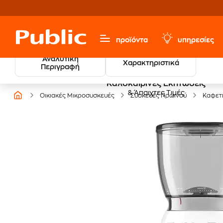
προϊόντα
υπηρεσίες
Αναλυτική
Χαρακτηριστικά
Περιγραφή
Καλοκαιρινές Εκπτώσεις
& Άπαιχτες Τιμές
Οικιακές Μικροσυσκευές
Συσκευές Πρωινού
Καφετ