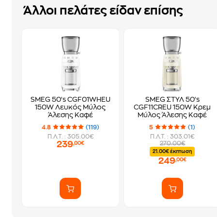
Άλλοι πελάτες είδαν επίσης
SMEG 50's CGF01WHEU
SMEG ΣΤΥΛ 50's
150W Λευκός Μύλος
CGF11CREU 150W Κρεμ
Άλεσης Καφέ
Μύλος Άλεσης Καφέ
4.8
(119)
5
(1)
Π.Λ.Τ. : 305.00€
Π.Λ.Τ. : 303.01€
239
270.00€
,00€
21.00€ έκπτωση
249
,00€