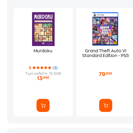
Murdoku
Grand Theft Auto VI
Standard Edition - PS5
5
(3)
79
Τιμή εκδότη: 15.50€
,89€
13
,99€