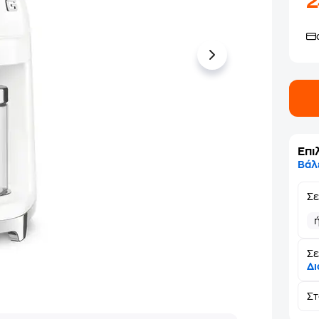
Επι
Βάλ
Σ
Σε
Δι
Σ