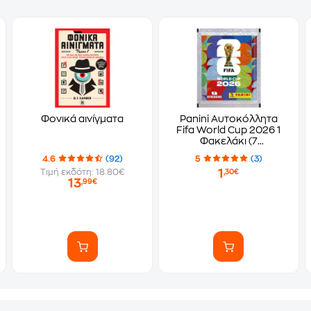
Φονικά αινίγματα
Panini Αυτοκόλλητα
Fifa World Cup 2026 1
Φακελάκι (7
Αυτοκόλλητα)
4.6
(92)
5
(3)
1
Τιμή εκδότη: 18.80€
,30€
13
,99€