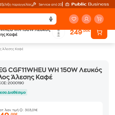
Εξέλιξη παραγγελίας
Service από 20'
1WHEU WH 150W Λευκός
249
,00€
ά
Public επιστροφή €
σης Καφέ
κέρδος σε κάθε αγορά
ς Άλεσης Καφέ
EG CGF11WHEU WH 150W Λευκός
λος Άλεσης Καφέ
ΚΟΣ:
2000190
εσα Διαθέσιμο
οτ. λιαν. τιμή
: 303,01€
,00€