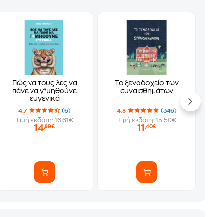
Πώς να τους λες να
Το ξενοδοχείο των
πάνε να γ*μηθούνε
συναισθημάτων
ευγενικά
4.7
(6)
4.8
(346)
Τιμή εκδότη: 16.61€
Τιμή εκδότη: 15.50€
14
11
,99€
,40€