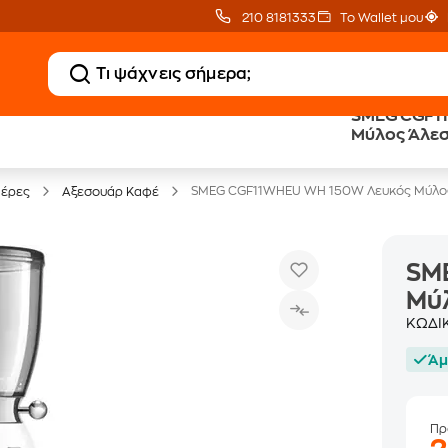
210 8181333
Το Wallet μου
SMEG CGF1
Clearance
Δωρεάν Μεταφορικ
Μύλος Άλε
Μικροσυσκευών
με Public+ Delivery
SMEG CGF11WHEU WH 150W Λευκός Μύλο
ιέρες
Αξεσουάρ Καφέ
SM
Μύ
ΚΩΔΙ
Άμ
Πρ