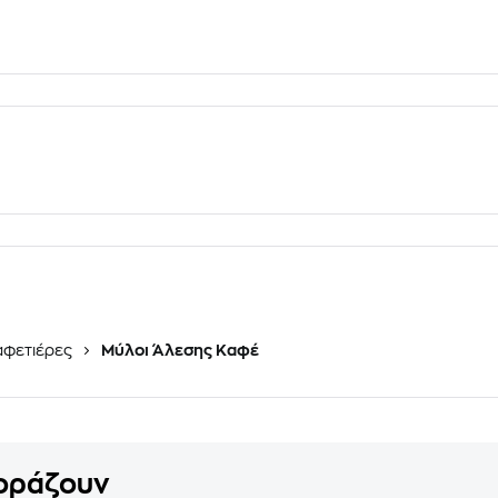
φετιέρες
Μύλοι Άλεσης Καφέ
γοράζουν