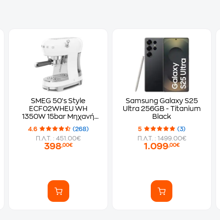
SMEG 50's Style
Samsung Galaxy S25
ECF02WHEU WH
Ultra 256GB - Titanium
1350W 15bar Μηχανή
Black
Espresso
4.6
(268)
5
(3)
Π.Λ.Τ. : 451.00€
Π.Λ.Τ. : 1499.00€
398
1.099
,00€
,00€