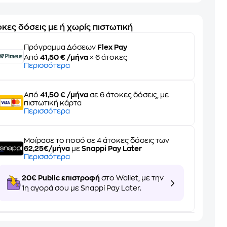
κες δόσεις με ή χωρίς πιστωτική
Πρόγραμμα Δόσεων
Flex Pay
Από
41,50 € /μήνα
× 6 άτοκες
Περισσότερα
Από
41,50 € /μήνα
σε 6 άτοκες δόσεις, με
πιστωτική κάρτα
Περισσότερα
Μοίρασε το ποσό σε 4 άτοκες δόσεις των
62,25€/μήνα
με
Snappi Pay Later
Περισσότερα
20€ Public επιστροφή
στο Wallet, με την
1η αγορά σου με Snappi Pay Later.