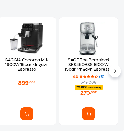
GAGGIA Cadorna Milk
SAGE The Bambino®
1900W 15bar Μηχανή
SES450BSS 1600 W
Espresso
15bar Μηχανή Espresso
4.6
(5)
899
349.00€
,00€
79.00€ έκπτωση
270
,00€