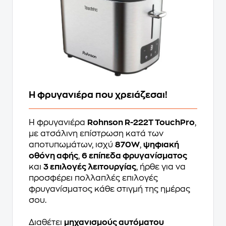
Η φρυγανιέρα που χρειάζεσαι!
H φρυγανιέρα
Rohnson R-222T TouchPro
,
με ατσάλινη επίστρωση κατά των
αποτυπωμάτων, ισχύ
870W
,
ψηφιακή
οθόνη αφής
,
6 επίπεδα φρυγανίσματος
και
3 επιλογές λειτουργίας
, ήρθε για να
προσφέρει πολλαπλές επιλογές
φρυγανίσματος κάθε στιγμή της ημέρας
σου.
Διαθέτει
μηχανισμούς αυτόματου