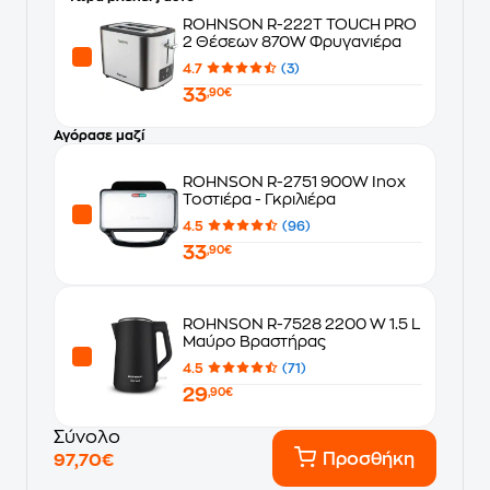
ROHNSON R-222T TOUCH PRO
2 Θέσεων 870W Φρυγανιέρα
4.7
(3)
33
,90€
Αγόρασε μαζί
ROHNSON R-2751 900W Inox
Τοστιέρα - Γκριλιέρα
4.5
(96)
33
,90€
ROHNSON R-7528 2200 W 1.5 L
Μαύρο Βραστήρας
4.5
(71)
29
,90€
Σύνολο
Προσθήκη
97,70€