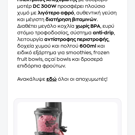
μοτέρ
DC 300W
προσφέρει πλούσιο
χυμό με
λιγότερο αφρό
, αυθεντική γεύση
και μέγιστη
διατήρηση βιταμινών
.
Διαθέτει μεγάλο κοχλία
χωρίς BPA
, ευρύ
στόμιο τροφοδοσίας, σύστημα
anti-drip
,
λειτουργία
αντίστροφης περιστροφής
,
δοχεία χυμού και πολτού
600ml
και
ειδικό εξάρτημα για smoothies, frozen
fruit bowls, açaí bowls και δροσερά
επιδόρπια φρούτων.
Ανακάλυψε
εδώ
όλοι οι αποχυμωτές!