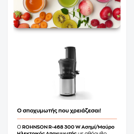
Ο σποχυμωτής που χρειάζεσαι!
Ο
ROHNSON R-468 300 W Ασημί/Μαύρο
Ηλεκτρικός Αποχυμωτής
με αθόρυβο