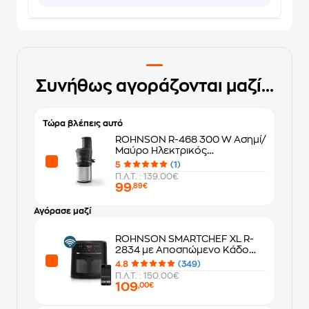
Συνήθως αγοράζονται μαζί...
Τώρα βλέπεις αυτό
ROHNSON R-468 300 W Ασημί/
Μαύρο Ηλεκτρικός
Αποχυμωτής
5
(1)
Π.Λ.Τ. : 139.00€
99
,89€
Αγόρασε μαζί
ROHNSON SMARTCHEF XL R-
2834 με Αποσπώμενο Κάδο
1800 W 8 L Μαύρο Φριτέζα
4.8
(349)
Αέρος
Π.Λ.Τ. : 150.00€
109
,00€