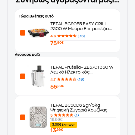
Συνήθως αγοράζονται μαζί...
Τώρα βλέπεις αυτό
TEFAL BG90E5 EASY GRILL
2300 W Μαύρο Επιτραπέζια
Ηλεκτρική Ψησταριά
4.6
(76)
75
,90€
Αγόρασε μαζί
TEFAL Frutelia+ ZE3701 350 W
Λευκό Ηλεκτρικός
Αποχυμωτής
4.7
(19)
55
,90€
TEFAL BC50D6 2gr/5kg
Ψηφιακή Ζυγαριά Κουζίνας
5
(1)
16.99€
3.00€ έκπτωση
13
,99€