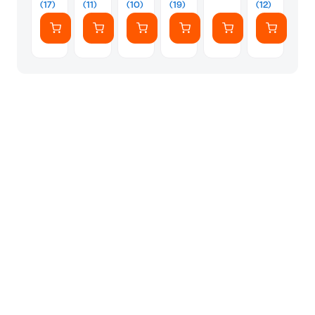
(17)
(11)
(10)
(19)
(12)
Μαύρο