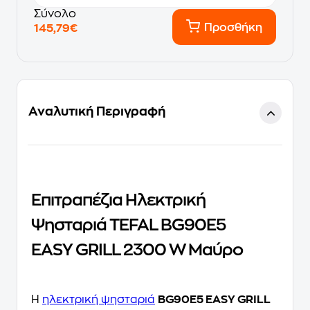
Σύνολο
Προσθήκη
145,79€
Αναλυτική Περιγραφή
Επιτραπέζια Ηλεκτρική
Ψησταριά TEFAL BG90E5
EASY GRILL 2300 W Μαύρο
H
ηλεκτρική ψησταριά
BG90E5 EASY GRILL