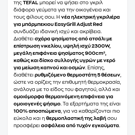
της
TEFAL
μπορεί να ψήσει στο γκριλ
διάφορα γεύματα για την οικογένεια και
τους φίλους σου. Η
νέα ηλεκτρική γκριλιέρα
για μπάρμπεκιου EasyGrill Adjust Red
συνδυάζει ιδανική ισχύ και ακρίβεια.
Διαθέτει
σχάρα ψησίματος από ατσάλι με
επίστρωση νικελίου, υψηλή ισχύ 2300W,
μεγάλη επιφάνεια ψησίματος 900cm²,
καθώς και δίσκο συλλογής υγρών με νερό
για μείωση καπνού και οσμών
. Επίσης,
διαθέτει
ρυθμιζόμενο θερμοστάτη 5 θέσεων
,
ώστε να ορίζεις την επιθυμητή θερμοκρασία,
ανάλογα με το είδος του φαγητού, αλλά και
ομοιόμορφα θερμαινόμενη επιφάνεια για
ομοιογενές ψήσιμο
. Τα εξαρτήματα της είναι
100% αποσπώμενα
, για να καθαρίζονται πιο
εύκολα και η
θερμοπλαστική της λαβή
σου
προσφέρει
ασφάλεια από τυχόν εγκαύματα
.