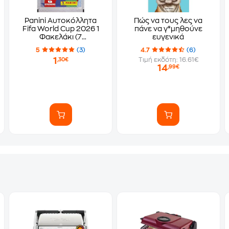
Panini Αυτοκόλλητα
Πώς να τους λες να
Fifa World Cup 2026 1
πάνε να γ*μηθούνε
Φακελάκι (7
ευγενικά
Αυτοκόλλητα)
5
(3)
4.7
(6)
1
Τιμή εκδότη: 16.61€
,30€
14
,99€