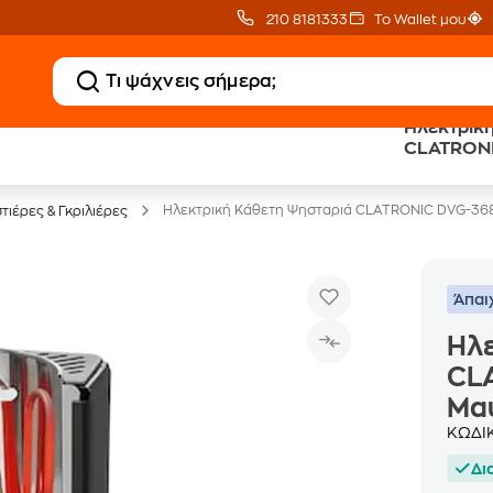
210 8181333
Το Wallet μου
Ηλεκτρικ
Clearance
Δωρεάν Μεταφορικ
CLATRONI
Μικροσυσκευών
με Public+ Delivery
Μαύρο
Ηλεκτρική Κάθετη Ψησταριά CLATRONIC DVG-36
τιέρες & Γκριλιέρες
Άπαι
Ηλε
CL
Μα
ΚΩΔΙ
Δι