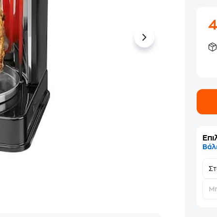
Επι
Βάλ
Σ
Μη