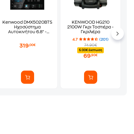
Kenwood DMX5020BTS
KENWOOD HG210
Ηχοσύστημα
2100W Γκρι Τοστιέρα -
Αυτοκινήτου 6.8" -
Γκριλιέρα
Μαύρο
4.7
(201)
319
74.90€
,00€
5.00€ έκπτωση
69
,90€