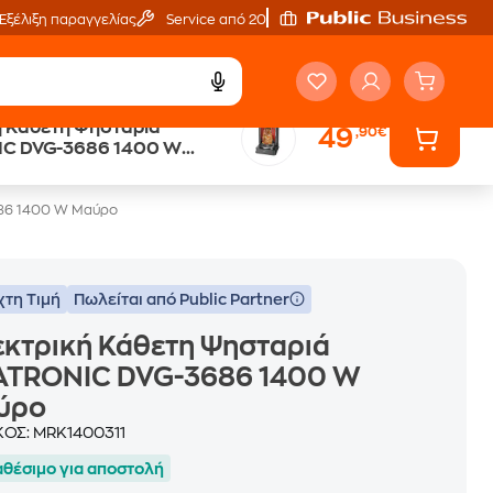
Εξέλιξη παραγγελίας
Service από 20'
ή Κάθετη Ψησταριά
49
,90€
ά
Public επιστροφή €
C DVG-3686 1400 W
κέρδος σε κάθε αγορά
86 1400 W Μαύρο
χτη Τιμή
Πωλείται από Public Partner
κτρική Κάθετη Ψησταριά
ATRONIC DVG-3686 1400 W
ύρο
ΚΟΣ:
MRK1400311
αθέσιμο για αποστολή