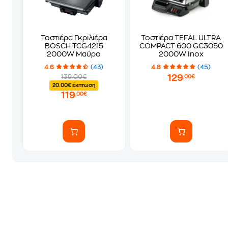
Τοστιέρα Γκριλιέρα
Τοστιέρα TEFAL ULTRA
BOSCH TCG4215
COMPACT 600 GC3050
2000W Μαύρο
2000W Inox
4.6
(43)
4.8
(45)
129
139.00€
,00€
20.00€ έκπτωση
119
,00€