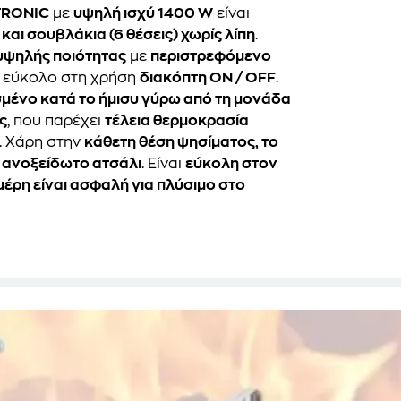
TRONIC
με
υψηλή ισχύ 1400 W
είναι
και σουβλάκια (6 θέσεις) χωρίς λίπη
.
υψηλής ποιότητας
με
περιστρεφόμενο
αν εύκολο στη χρήση
διακόπτη ON / OFF
.
ένο κατά το ήμισυ γύρω από τη μονάδα
ς
, που παρέχει
τέλεια θερμοκρασία
. Χάρη στην
κάθετη θέση ψησίματος, το
ό ανοξείδωτο ατσάλι
. Είναι
εύκολη στον
έρη είναι ασφαλή για πλύσιμο στο