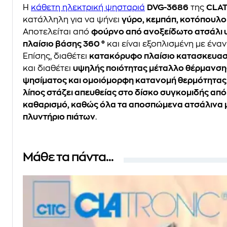
Η
κάθετη ηλεκτρική ψησταριά
DVG-3686
της
CLA
κατάλληλη για να ψήνει
γύρο, κεμπάπ, κοτόπουλο 
Αποτελείται από
φούρνο από ανοξείδωτο ατσάλι 
πλαίσιο βάσης 360 °
και είναι εξοπλισμένη με έν
Επίσης, διαθέτει
κατακόρυφο πλαίσιο κατασκευασμ
και διαθέτει
υψηλής ποιότητας μέταλλο θέρμανση
ψησίματος και ομοιόμορφη κατανομή θερμότητας
λίπος στάζει απευθείας στο δίσκο συγκομιδής απ
καθαρισμό, καθώς όλα τα αποσπώμενα ατσάλινα μ
πλυντήριο πιάτων
.
Μάθε τα πάντα...