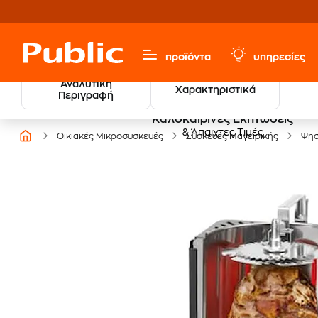
προϊόντα
υπηρεσίες
Αναλυτική
Χαρακτηριστικά
Περιγραφή
Καλοκαιρινές Εκπτώσεις
& Άπαιχτες Τιμές
Οικιακές Μικροσυσκευές
Συσκευές Μαγειρικής
Ψησ