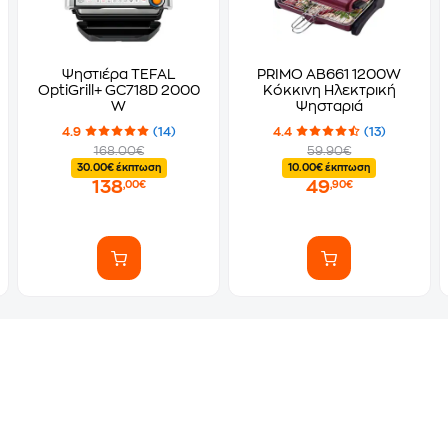
Ψηστιέρα TEFAL
PRIMO AB661 1200W
OptiGrill+ GC718D 2000
Κόκκινη Ηλεκτρική
W
Ψησταριά
4.9
(14)
4.4
(13)
168.00€
59.90€
30.00€ έκπτωση
10.00€ έκπτωση
138
49
,00€
,90€