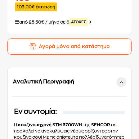
103.00€ έκπτωση
από
25,50€
/ μήνα σε 6
ATOKEΣ
Αγορά μόνο από κατάστημα
Αναλυτική Περιγραφή
Εν συντομία:
H
κουζινομηχανή STM 3700WH
της
SENCOR
σε
προκαλεί να ανακαλύψεις νέους ορίζοντες στην
κουζίνα σου! Με τις
απίστευτα πολλές δυνατότητες