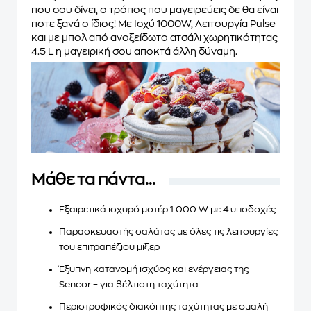
που σου δίνει, ο τρόπος που μαγειρεύεις δε θα είναι
ποτε ξανά ο ίδιος! Με Ισχύ 1000W, Λειτουργία Pulse
και με μπολ από ανοξείδωτο ατσάλι χωρητικότητας
4.5 L
η μαγειρική σου αποκτά άλλη δύναμη
.
Μάθε τα πάντα...
Εξαιρετικά
ισχυρό μοτέρ 1.000 W
με
4 υποδοχές
Παρασκευαστής σαλάτας
με όλες τις λειτουργίες
του επιτραπέζιου μίξερ
Έξυπνη κατανομή ισχύος και ενέργειας της
Sencor – για
βέλτιστη ταχύτητα
Περιστροφικός διακόπτης ταχύτητας με ομαλή