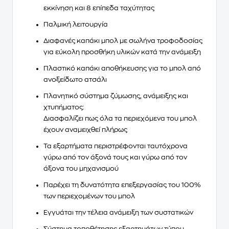
εκκίνηση και
8 επίπεδα ταχύτητας
Παλμική λειτουργία
Διαφανές καπάκι μπολ με σωλήνα τροφοδοσίας
για εύκολη προσθήκη υλικών κατά την ανάμειξη
Πλαστικό καπάκι αποθήκευσης
για το μπολ από
ανοξείδωτο ατσάλι
Πλανητικό σύστημα ζύμωσης, ανάμειξης και
χτυπήματος
:
Διασφαλίζει πως όλα τα περιεχόμενα του μπολ
έχουν αναμειχθεί πλήρως
Τα εξαρτήματα περιστρέφονται ταυτόχρονα
γύρω από τον άξονά τους και γύρω από τον
άξονα του μηχανισμού
Παρέχει τη δυνατότητα επεξεργασίας του
100%
των περιεχομένων του μπολ
Εγγυάται την
τέλεια ανάμειξη
των συστατικών
Σύστημα τοποθέτησης εξαρτημάτων τύπου