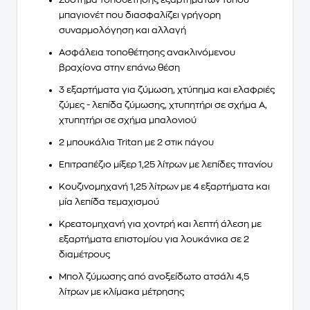
μπαγιονέτ που διασφαλίζει
γρήγορη
συναρμολόγηση
και αλλαγή
Ασφάλεια τοποθέτησης
ανακλινόμενου
βραχίονα στην επάνω θέση
3 εξαρτήματα
για ζύμωση, χτύπημα και ελαφριές
ζύμες - λεπίδα ζύμωσης, χτυπητήρι σε σχήμα Α,
χτυπητήρι σε σχήμα μπαλονιού
2 μπουκάλια Tritan με 2 στικ πάγου
Επιτραπέζιο μίξερ 1,25 λίτρων με
λεπίδες τιτανίου
Κουζινομηχανή 1,25 λίτρων με
4 εξαρτήματα και
μία λεπίδα τεμαχισμού
Κρεατομηχανή
για χοντρή και λεπτή άλεση με
εξαρτήματα επιστομίου
για λουκάνικα σε 2
διαμέτρους
Μπολ ζύμωσης από
ανοξείδωτο ατσάλι 4,5
λίτρων
με κλίμακα μέτρησης