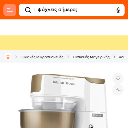
Οικιακές Μικροσυσκευές
Συσκευές Μαγειρικής
Κουζ