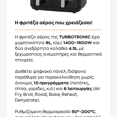
Η φριτέζα αέρος που χρειάζεσαι!
Η φριτέζα αέρος της
TURBOTRONIC
έχει
χωρητικότητα
9L
, ισχύ
1400–1600W
και
δύο ανεξάρτητα καλάθια
4.5L
με
ξεχωριστούς ανεμιστήρες και θερμαντικά
στοιχεία.
Διαθέτει ψηφιακό πάνελ, διάφανα
παράθυρα για παρακολούθηση χωρίς
άνοιγμα,
10 προγράμματα
(πατάτες,
πίτσα, γαρίδες, κ.ά.) και
6 λειτουργίες
(Air
Fry, Broil, Roast, Bake, Reheat,
Dehydrate).
Ρυθμιζόμενη θερμοκρασία
50°–200°C
,