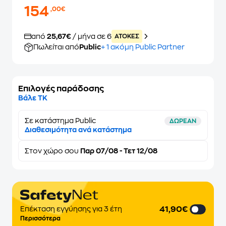
154
,00€
από
25,67€
/ μήνα σε 6
ATOKEΣ
Πωλείται από
Public
+ 1 ακόμη Public Partner
Επιλογές παράδοσης
Βάλε ΤΚ
Σε κατάστημα Public
ΔΩΡΕΑΝ
Διαθεσιμότητα ανά κατάστημα
Στον
χώρο σου
Παρ 07/08 - Τετ 12/08
41,90€
Επέκταση εγγύησης για 3 έτη
Περισσότερα